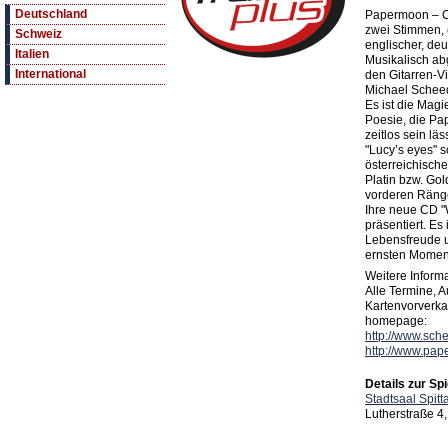
Deutschland
Papermoon – Ch
zwei Stimmen, 
Schweiz
englischer, de
Italien
Musikalisch ab
International
den Gitarren-V
Michael Schee
Es ist die Magi
Poesie, die P
zeitlos sein läs
"Lucy’s eyes" s
österreichisch
Platin bzw. Gol
vorderen Ränge
Ihre neue CD "
präsentiert. Es
Lebensfreude u
ernsten Momen
Weitere Inform
Alle Termine, Au
Kartenvorverkau
homepage:
http://www.sche
http://www.pap
Details zur Spi
Stadtsaal Spitt
Lutherstraße 4,