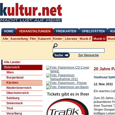
HOME
VERANSTALTUNGEN
FREIKARTEN
SPIELSTÄTTEN
KU
Alle
Ausstellung
Film
Kabarett
Kinder
Literatur
Musik-E
Musik-U
Musi
Zur Geosuche
Alle Länder
Österreich
20 Jahre 
Wien
Stadtsaal Spit
Burgenland
Kärnten
12. Nov. 2011
Niederösterreich
Ein waches Le
Oberösterreich
Zum 20-Jahre-J
Salzburg
präsentieren P
Steiermark
ihrer Tournee 
Tirol
Singer-Songwri
kräftiges Lebe
Vorarlberg