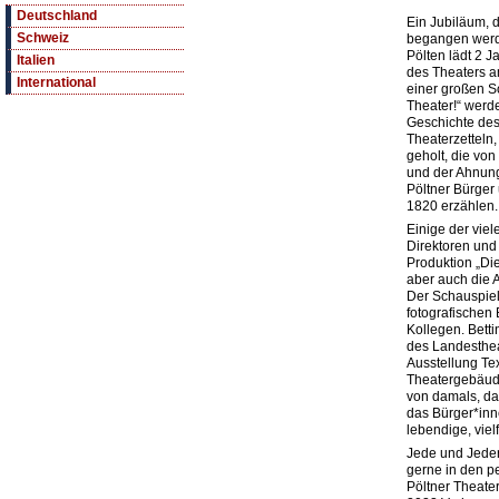
Deutschland
Ein Jubiläum, 
Schweiz
begangen werd
Pölten lädt 2 
Italien
des Theaters a
International
einer großen S
Theater!“ werd
Geschichte des 
Theaterzetteln,
geholt, die von
und der Ahnung
Pöltner Bürger
1820 erzählen.
Einige der viel
Direktoren und 
Produktion „Di
aber auch die A
Der Schauspiel
fotografischen 
Kollegen. Betti
des Landestheat
Ausstellung Te
Theatergebäude
von damals, da
das Bürger*inn
lebendige, vielf
Jede und Jeder
gerne in den p
Pöltner Theate