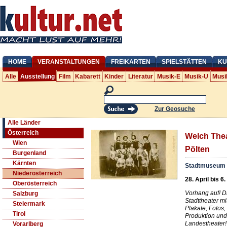
HOME
VERANSTALTUNGEN
FREIKARTEN
SPIELSTÄTTEN
KU
Alle
Ausstellung
Film
Kabarett
Kinder
Literatur
Musik-E
Musik-U
Musi
Zur Geosuche
Alle Länder
Österreich
Welch Thea
Wien
Pölten
Burgenland
Kärnten
Stadtmuseum S
Niederösterreich
28. April bis 6
Oberösterreich
Vorhang auf! D
Salzburg
Stadttheater m
Steiermark
Plakate, Fotos,
Tirol
Produktion un
Landestheater!
Vorarlberg