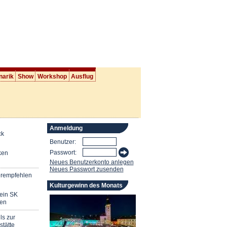
narik
Show
Workshop
Ausflug
Anmeldung
ck
Benutzer:
Passwort:
ken
Neues Benutzerkonto anlegen
Neues Passwort zusenden
erempfehlen
Kulturgewinn des Monats
mein SK
en
ls zur
stätte