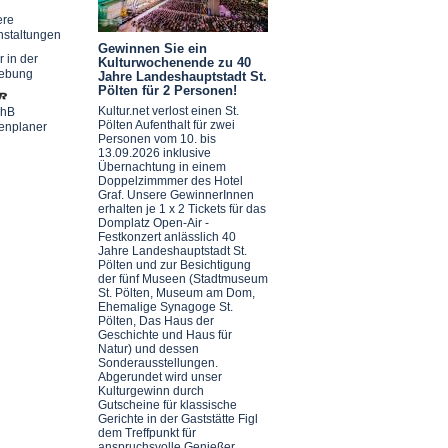
ere
nstaltungen
Gewinnen Sie ein
r in der
Kulturwochenende zu 40
ebung
Jahre Landeshauptstadt St.
Pölten für 2 Personen!
Kultur.net verlost einen St.
chB
Pölten Aufenthalt für zwei
enplaner
Personen vom 10. bis
13.09.2026 inklusive
Übernachtung in einem
Doppelzimmmer des Hotel
Graf. Unsere GewinnerInnen
erhalten je 1 x 2 Tickets für das
Domplatz Open-Air -
Festkonzert anlässlich 40
Jahre Landeshauptstadt St.
Pölten und zur Besichtigung
der fünf Museen (Stadtmuseum
St. Pölten, Museum am Dom,
Ehemalige Synagoge St.
Pölten, Das Haus der
Geschichte und Haus für
Natur) und dessen
Sonderausstellungen.
Abgerundet wird unser
Kulturgewinn durch
Gutscheine für klassische
Gerichte in der Gaststätte Figl
dem Treffpunkt für
anspruchsvolle Genießer.