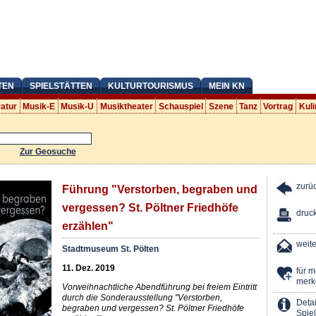
TEN
SPIELSTÄTTEN
KULTURTOURISMUS
MEIN KN
ratur
Musik-E
Musik-U
Musiktheater
Schauspiel
Szene
Tanz
Vortrag
Kuli
Zur Geosuche
zurü
Führung "Verstorben, begraben und
vergessen? St. Pöltner Friedhöfe
druc
erzählen"
weit
Stadtmuseum St. Pölten
11. Dez. 2019
für 
merk
Vorweihnachtliche Abendführung bei freiem Eintritt
durch die Sonderausstellung "Verstorben,
Detai
begraben und vergessen? St. Pöltner Friedhöfe
Spiel