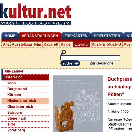
HOME
VERANSTALTUNGEN
FREIKARTEN
SPIELSTÄTTEN
KU
Alle
Ausstellung
Film
Kabarett
Kinder
Literatur
Musik-E
Musik-U
Musi
Zur Geosuche
Alle Länder
Österreich
Buchpräsen
Wien
archäologi
Burgenland
Pölten“
Kärnten
Niederösterreich
Stadtmuseum S
Oberösterreich
3. März 2022
Salzburg
Steiermark
Die erste "Wis
Stadtmuseums S
Tirol
„Miszellen – a
Vorarlberg