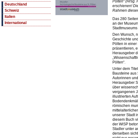
Pölten“ (Hrsg.
Deutschland
erschienen! Di
Rahmen dieser 
Schweiz
Italien
Das 280 Seiten 
International
an der Museum
Stadtmuseums St
Den Wunsch, ne
Geschichte und
Pölten in einer
präsentieren, e
Herausgeber d
„Wissenschaftl
Pölten“.
Unter dem Titel
Bausteine aus 
Autorinnen und
Herausgeber St
über wissensch
vergangenen Jah
illustrierten A
Bodendenkmäl
römischen muni
mittelalterlich
unserer Stadt in
diesem Buch vi
der WiSP beton
Stadler unter 
derselben sich