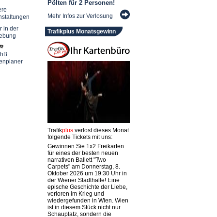
Pölten für 2 Personen!
ere
Mehr Infos zur Verlosung
nstaltungen
r in der
Trafikplus Monatsgewinn
ebung
chB
enplaner
Trafik
plus
verlost dieses Monat
folgende Tickets mit uns:
Gewinnen Sie 1x2 Freikarten
für eines der besten neuen
narrativen Ballett "Two
Carpets" am Donnerstag, 8.
Oktober 2026 um 19:30 Uhr in
der Wiener Stadthalle! Eine
epische Geschichte der Liebe,
verloren im Krieg und
wiedergefunden in Wien. Wien
ist in diesem Stück nicht nur
Schauplatz, sondern die