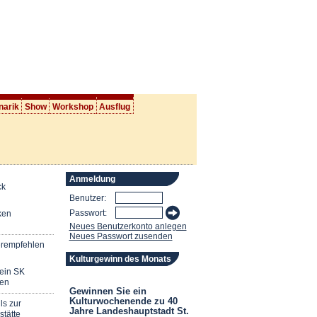
narik
Show
Workshop
Ausflug
Anmeldung
ck
Benutzer:
Passwort:
ken
Neues Benutzerkonto anlegen
Neues Passwort zusenden
erempfehlen
Kulturgewinn des Monats
mein SK
en
Gewinnen Sie ein
Kulturwochenende zu 40
ls zur
Jahre Landeshauptstadt St.
stätte