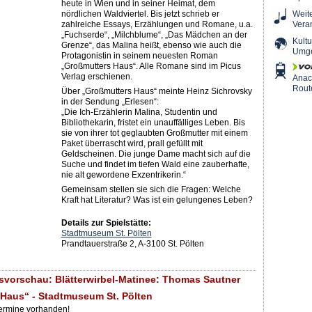
heute in Wien und in seiner Heimat, dem
nördlichen Waldviertel. Bis jetzt schrieb er
Weit
zahlreiche Essays, Erzählungen und Romane, u.a.
Vera
„Fuchserde“, „Milchblume“, „Das Mädchen an der
Kultu
Grenze“, das Malina heißt, ebenso wie auch die
Umg
Protagonistin in seinem neuesten Roman
„Großmutters Haus“. Alle Romane sind im Picus
Verlag erschienen.
Ana
Rout
Über „Großmutters Haus“ meinte Heinz Sichrovsky
in der Sendung „Erlesen“:
„Die Ich-Erzählerin Malina, Studentin und
Bibliothekarin, fristet ein unauffälliges Leben. Bis
sie von ihrer tot geglaubten Großmutter mit einem
Paket überrascht wird, prall gefüllt mit
Geldscheinen. Die junge Dame macht sich auf die
Suche und findet im tiefen Wald eine zauberhafte,
nie alt gewordene Exzentrikerin.“
Gemeinsam stellen sie sich die Fragen: Welche
Kraft hat Literatur? Was ist ein gelungenes Leben?
Details zur Spielstätte:
Stadtmuseum St. Pölten
Prandtauerstraße 2, A-3100 St. Pölten
svorschau: Blätterwirbel-Matinee: Thomas Sautner
Haus“ - Stadtmuseum St. Pölten
Termine vorhanden!