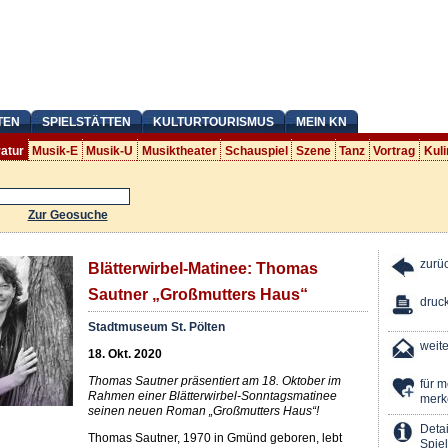
TEN
SPIELSTÄTTEN
KULTURTOURISMUS
MEIN KN
ratur
Musik-E
Musik-U
Musiktheater
Schauspiel
Szene
Tanz
Vortrag
Kuli
Zur Geosuche
zurü
Blätterwirbel-Matinee: Thomas
Sautner „Großmutters Haus“
druc
Stadtmuseum St. Pölten
weit
18. Okt. 2020
Thomas Sautner präsentiert am 18. Oktober im
für 
Rahmen einer Blätterwirbel-Sonntagsmatinee
merk
seinen neuen Roman „Großmutters Haus“!
Detai
Thomas Sautner, 1970 in Gmünd geboren, lebt
Spiel