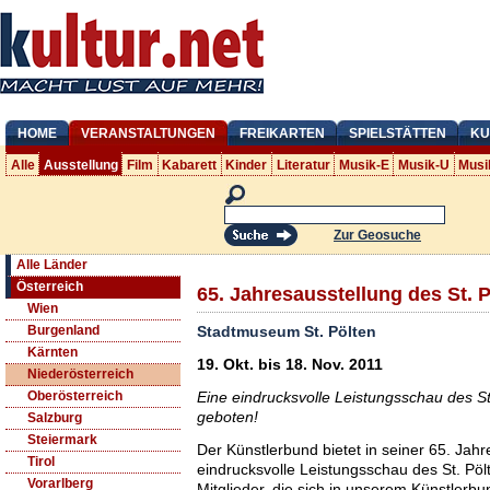
HOME
VERANSTALTUNGEN
FREIKARTEN
SPIELSTÄTTEN
KU
Alle
Ausstellung
Film
Kabarett
Kinder
Literatur
Musik-E
Musik-U
Musi
Zur Geosuche
Alle Länder
Österreich
65. Jahresausstellung des St. 
Wien
Stadtmuseum St. Pölten
Burgenland
Kärnten
19. Okt. bis 18. Nov. 2011
Niederösterreich
Eine eindrucksvolle Leistungsschau des St
Oberösterreich
geboten!
Salzburg
Steiermark
Der Künstlerbund bietet in seiner 65. Jah
Tirol
eindrucksvolle Leistungsschau des St. Pölt
Vorarlberg
Mitglieder, die sich in unserem Künstle