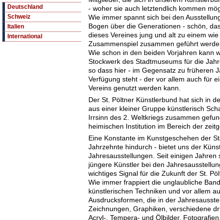
Deutschland
- woher sie auch letztendlich kommen mög
Wie immer spannt sich bei den Ausstellun
Schweiz
Bogen über die Generationen - schön, das
Italien
dieses Vereines jung und alt zu einem wi
International
Zusammenspiel zusammen geführt werde
Wie schon in den beiden Vorjahren kann 
Stockwerk des Stadtmuseums für die Jahr
so dass hier - im Gegensatz zu früheren J
Verfügung steht - der vor allem auch für 
Vereins genutzt werden kann.
Der St. Pöltner Künstlerbund hat sich in
aus einer kleiner Gruppe künstlerisch Sch
Irrsinn des 2. Weltkriegs zusammen gefun
heimischen Institution im Bereich der zeit
Eine Konstante im Kunstgeschehen der Sta
Jahrzehnte hindurch - bietet uns der Küns
Jahresausstellungen. Seit einigen Jahren
jüngere Künstler bei den Jahresausstellun
wichtiges Signal für die Zukunft der St. Pöl
Wie immer frappiert die unglaubliche Band
künstlerischen Techniken und vor allem auc
Ausdrucksformen, die in der Jahresausstel
Zeichnungen, Graphiken, verschiedene dr
Acryl-, Tempera- und Ölbilder, Fotografien,