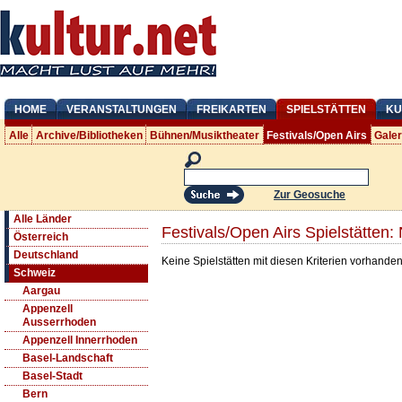
HOME
VERANSTALTUNGEN
FREIKARTEN
SPIELSTÄTTEN
KU
Alle
Archive/Bibliotheken
Bühnen/Musiktheater
Festivals/Open Airs
Gale
Zur Geosuche
Alle Länder
Festivals/Open Airs Spielstätten
Österreich
Deutschland
Keine Spielstätten mit diesen Kriterien vorhanden
Schweiz
Aargau
Appenzell
Ausserrhoden
Appenzell Innerrhoden
Basel-Landschaft
Basel-Stadt
Bern