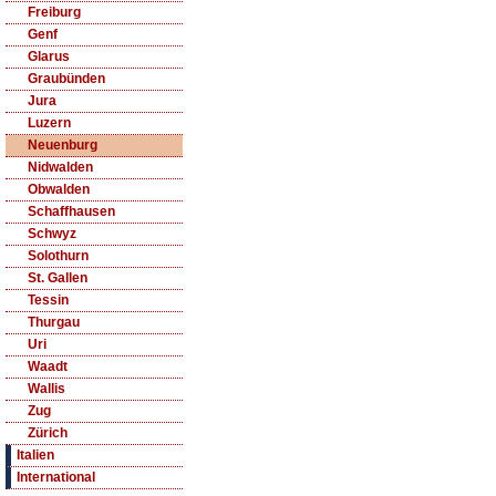
Freiburg
Genf
Glarus
Graubünden
Jura
Luzern
Neuenburg
Nidwalden
Obwalden
Schaffhausen
Schwyz
Solothurn
St. Gallen
Tessin
Thurgau
Uri
Waadt
Wallis
Zug
Zürich
Italien
International