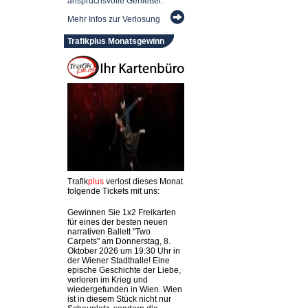
anspruchsvolle Genießer.
Mehr Infos zur Verlosung
Trafikplus Monatsgewinn
Trafik
plus
verlost dieses Monat
folgende Tickets mit uns:
Gewinnen Sie 1x2 Freikarten
für eines der besten neuen
narrativen Ballett "Two
Carpets" am Donnerstag, 8.
Oktober 2026 um 19:30 Uhr in
der Wiener Stadthalle! Eine
epische Geschichte der Liebe,
verloren im Krieg und
wiedergefunden in Wien. Wien
ist in diesem Stück nicht nur