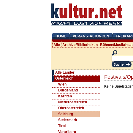
HOME
VERANSTALTUNGEN
FREIKAR
Alle
Archive/Bibliotheken
Bühnen/Musiktheat
Alle Länder
Festivals/Op
Österreich
Wien
Keine Spielstätte
Burgenland
Kärnten
Niederösterreich
Oberösterreich
Salzburg
Steiermark
Tirol
Vorarlberg