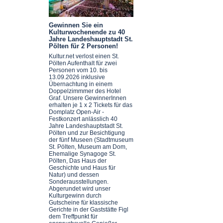
Gewinnen Sie ein
Kulturwochenende zu 40
Jahre Landeshauptstadt St.
Pölten für 2 Personen!
Kultur.net verlost einen St.
Pölten Aufenthalt für zwei
Personen vom 10. bis
13.09.2026 inklusive
Übernachtung in einem
Doppelzimmmer des Hotel
Graf. Unsere GewinnerInnen
erhalten je 1 x 2 Tickets für das
Domplatz Open-Air -
Festkonzert anlässlich 40
Jahre Landeshauptstadt St.
Pölten und zur Besichtigung
der fünf Museen (Stadtmuseum
St. Pölten, Museum am Dom,
Ehemalige Synagoge St.
Pölten, Das Haus der
Geschichte und Haus für
Natur) und dessen
Sonderausstellungen.
Abgerundet wird unser
Kulturgewinn durch
Gutscheine für klassische
Gerichte in der Gaststätte Figl
dem Treffpunkt für