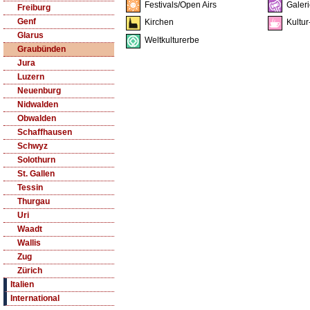
Festivals/Open Airs
Galeri
Freiburg
Genf
Kirchen
Kultur
Glarus
Weltkulturerbe
Graubünden
Jura
Luzern
Neuenburg
Nidwalden
Obwalden
Schaffhausen
Schwyz
Solothurn
St. Gallen
Tessin
Thurgau
Uri
Waadt
Wallis
Zug
Zürich
Italien
International