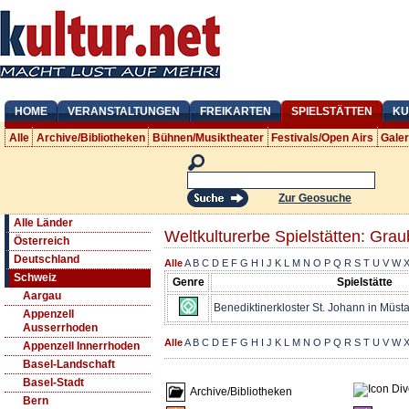
HOME
VERANSTALTUNGEN
FREIKARTEN
SPIELSTÄTTEN
KU
Alle
Archive/Bibliotheken
Bühnen/Musiktheater
Festivals/Open Airs
Gale
Zur Geosuche
Alle Länder
Weltkulturerbe Spielstätten: Gra
Österreich
Deutschland
Alle
A
B
C
D
E
F
G
H
I
J
K
L
M
N
O
P
Q
R
S
T
U
V
W
Schweiz
Genre
Spielstätte
Aargau
Benediktinerkloster St. Johann in Müsta
Appenzell
Ausserrhoden
Alle
A
B
C
D
E
F
G
H
I
J
K
L
M
N
O
P
Q
R
S
T
U
V
W
Appenzell Innerrhoden
Basel-Landschaft
Basel-Stadt
Archive/Bibliotheken
Bern