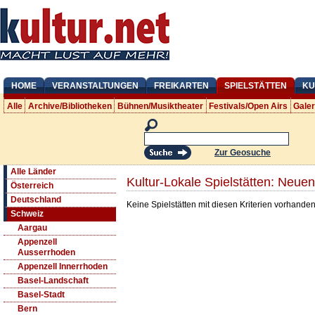
HOME
VERANSTALTUNGEN
FREIKARTEN
SPIELSTÄTTEN
KU
Alle
Archive/Bibliotheken
Bühnen/Musiktheater
Festivals/Open Airs
Gale
Zur Geosuche
Alle Länder
Kultur-Lokale Spielstätten: Neue
Österreich
Deutschland
Keine Spielstätten mit diesen Kriterien vorhanden
Schweiz
Aargau
Appenzell
Ausserrhoden
Appenzell Innerrhoden
Basel-Landschaft
Basel-Stadt
Bern