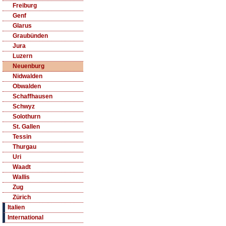
Freiburg
Genf
Glarus
Graubünden
Jura
Luzern
Neuenburg
Nidwalden
Obwalden
Schaffhausen
Schwyz
Solothurn
St. Gallen
Tessin
Thurgau
Uri
Waadt
Wallis
Zug
Zürich
Italien
International