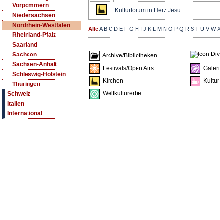
Vorpommern
Kulturforum in Herz Jesu
Niedersachsen
Nordrhein-Westfalen
Alle
A
B
C
D
E
F
G
H
I
J
K
L
M
N
O
P
Q
R
S
T
U
V
W
Rheinland-Pfalz
Saarland
Sachsen
Archive/Bibliotheken
Sachsen-Anhalt
Festivals/Open Airs
Galeri
Schleswig-Holstein
Kirchen
Kultur
Thüringen
Weltkulturerbe
Schweiz
Italien
International