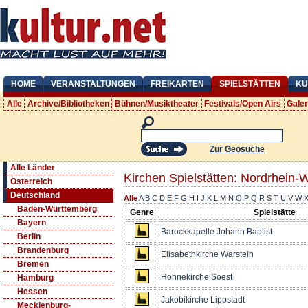
HOME
VERANSTALTUNGEN
FREIKARTEN
SPIELSTÄTTEN
KU
Alle
Archive/Bibliotheken
Bühnen/Musiktheater
Festivals/Open Airs
Gale
Zur Geosuche
Alle Länder
Kirchen Spielstätten: Nordrhein-
Österreich
Deutschland
Alle
A
B
C
D
E
F
G
H
I
J
K
L
M
N
O
P
Q
R
S
T
U
V
W
Baden-Württemberg
Genre
Spielstätte
Bayern
Barockkapelle Johann Baptist
Berlin
Brandenburg
Elisabethkirche Warstein
Bremen
Hohnekirche Soest
Hamburg
Hessen
Jakobikirche Lippstadt
Mecklenburg-