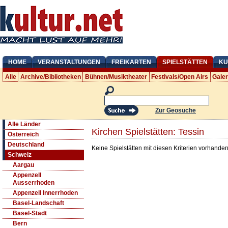
HOME
VERANSTALTUNGEN
FREIKARTEN
SPIELSTÄTTEN
KU
Alle
Archive/Bibliotheken
Bühnen/Musiktheater
Festivals/Open Airs
Gale
Zur Geosuche
Alle Länder
Kirchen Spielstätten: Tessin
Österreich
Deutschland
Keine Spielstätten mit diesen Kriterien vorhanden
Schweiz
Aargau
Appenzell
Ausserrhoden
Appenzell Innerrhoden
Basel-Landschaft
Basel-Stadt
Bern