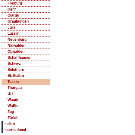
Freiburg
Genf
Glarus
Graubünden
Jura
Luzern
Neuenburg
Nidwalden
Obwalden
Schaffhausen
Schwyz
Solothurn
St. Gallen
Tessin
Thurgau
Uri
Waadt
Wallis
Zug
Zürich
Italien
International