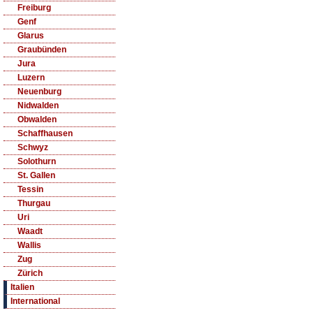
Freiburg
Genf
Glarus
Graubünden
Jura
Luzern
Neuenburg
Nidwalden
Obwalden
Schaffhausen
Schwyz
Solothurn
St. Gallen
Tessin
Thurgau
Uri
Waadt
Wallis
Zug
Zürich
Italien
International