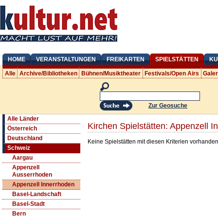
HOME
VERANSTALTUNGEN
FREIKARTEN
SPIELSTÄTTEN
KU
Alle
Archive/Bibliotheken
Bühnen/Musiktheater
Festivals/Open Airs
Gale
Zur Geosuche
Alle Länder
Kirchen Spielstätten: Appenzell 
Österreich
Deutschland
Keine Spielstätten mit diesen Kriterien vorhanden
Schweiz
Aargau
Appenzell
Ausserrhoden
Appenzell Innerrhoden
Basel-Landschaft
Basel-Stadt
Bern