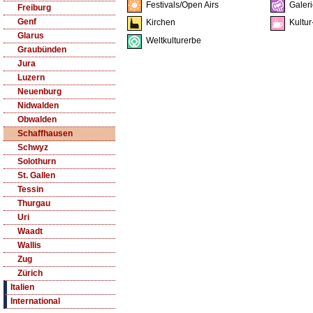
Festivals/Open Airs
Galeri
Freiburg
Genf
Kirchen
Kultur
Glarus
Weltkulturerbe
Graubünden
Jura
Luzern
Neuenburg
Nidwalden
Obwalden
Schaffhausen
Schwyz
Solothurn
St. Gallen
Tessin
Thurgau
Uri
Waadt
Wallis
Zug
Zürich
Italien
International