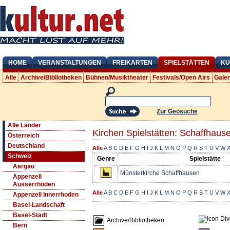
HOME
VERANSTALTUNGEN
FREIKARTEN
SPIELSTÄTTEN
KU
Alle
Archive/Bibliotheken
Bühnen/Musiktheater
Festivals/Open Airs
Gale
Zur Geosuche
Alle Länder
Kirchen Spielstätten: Schaffhaus
Österreich
Deutschland
Alle
A
B
C
D
E
F
G
H
I
J
K
L
M
N
O
P
Q
R
S
T
U
V
W
Schweiz
Genre
Spielstätte
Aargau
Münsterkirche Schaffhausen
Appenzell
Ausserrhoden
Alle
A
B
C
D
E
F
G
H
I
J
K
L
M
N
O
P
Q
R
S
T
U
V
W
Appenzell Innerrhoden
Basel-Landschaft
Basel-Stadt
Archive/Bibliotheken
Bern