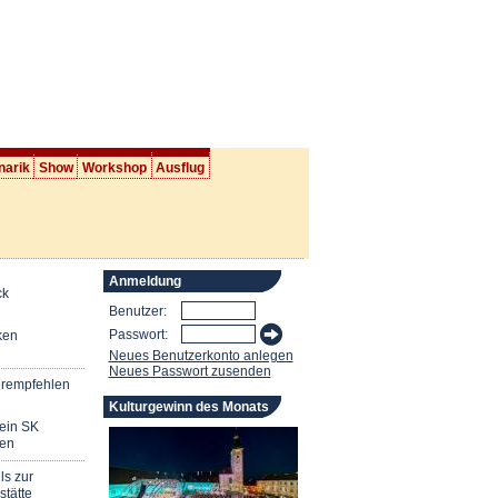
narik
Show
Workshop
Ausflug
Anmeldung
ck
Benutzer:
Passwort:
ken
Neues Benutzerkonto anlegen
Neues Passwort zusenden
erempfehlen
Kulturgewinn des Monats
mein SK
en
ls zur
stätte