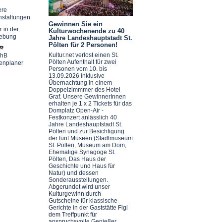
ere
nstaltungen
Gewinnen Sie ein
r in der
Kulturwochenende zu 40
ebung
Jahre Landeshauptstadt St.
Pölten für 2 Personen!
Kultur.net verlost einen St.
chB
Pölten Aufenthalt für zwei
enplaner
Personen vom 10. bis
13.09.2026 inklusive
Übernachtung in einem
Doppelzimmmer des Hotel
Graf. Unsere GewinnerInnen
erhalten je 1 x 2 Tickets für das
Domplatz Open-Air -
Festkonzert anlässlich 40
Jahre Landeshauptstadt St.
Pölten und zur Besichtigung
der fünf Museen (Stadtmuseum
St. Pölten, Museum am Dom,
Ehemalige Synagoge St.
Pölten, Das Haus der
Geschichte und Haus für
Natur) und dessen
Sonderausstellungen.
Abgerundet wird unser
Kulturgewinn durch
Gutscheine für klassische
Gerichte in der Gaststätte Figl
dem Treffpunkt für
anspruchsvolle Genießer.