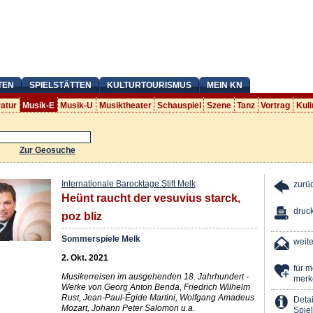
TEN
SPIELSTÄTTEN
KULTURTOURISMUS
MEIN KN
ratur
Musik-E
Musik-U
Musiktheater
Schauspiel
Szene
Tanz
Vortrag
Kuli
Zur Geosuche
Internationale Barocktage Stift Melk
zurü
Heünt raucht der vesuvius starck,
druc
poz bliz
Sommerspiele Melk
weit
2. Okt. 2021
für 
Musikerreisen im ausgehenden 18. Jahrhundert -
merk
Werke von Georg Anton Benda, Friedrich Wilhelm
Rust, Jean-Paul-Égide Martini, Wolfgang Amadeus
Detai
Mozart, Johann Peter Salomon u.a.
Spiel