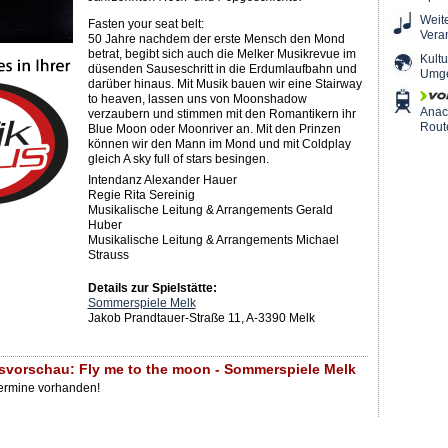
Weit
Fasten your seat belt:
Vera
50 Jahre nachdem der erste Mensch den Mond
betrat, begibt sich auch die Melker Musikrevue im
Kultu
düsenden Sauseschritt in die Erdumlaufbahn und
Umg
darüber hinaus. Mit Musik bauen wir eine Stairway
to heaven, lassen uns von Moonshadow
Ana
verzaubern und stimmen mit den Romantikern ihr
Rout
Blue Moon oder Moonriver an. Mit den Prinzen
können wir den Mann im Mond und mit Coldplay
gleich A sky full of stars besingen.
Intendanz Alexander Hauer
Regie Rita Sereinig
Musikalische Leitung & Arrangements Gerald
Huber
Musikalische Leitung & Arrangements Michael
Strauss
Details zur Spielstätte:
Sommerspiele Melk
Jakob Prandtauer-Straße 11, A-3390 Melk
svorschau: Fly me to the moon - Sommerspiele Melk
Termine vorhanden!