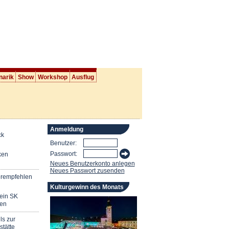
narik
Show
Workshop
Ausflug
Anmeldung
ck
Benutzer:
Passwort:
ken
Neues Benutzerkonto anlegen
Neues Passwort zusenden
erempfehlen
Kulturgewinn des Monats
mein SK
en
ls zur
stätte