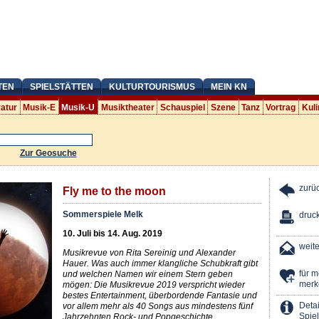
TEN
SPIELSTÄTTEN
KULTURTOURISMUS
MEIN KN
ratur
Musik-E
Musik-U
Musiktheater
Schauspiel
Szene
Tanz
Vortrag
Kuli
Zur Geosuche
zurü
Fly me to the moon
Sommerspiele Melk
druc
10. Juli bis 14. Aug. 2019
weit
Musikrevue von Rita Sereinig und Alexander
Hauer. Was auch immer klangliche Schubkraft gibt
für 
und welchen Namen wir einem Stern geben
merk
mögen: Die Musikrevue 2019 verspricht wieder
bestes Entertainment, überbordende Fantasie und
Detai
vor allem mehr als 40 Songs aus mindestens fünf
Spiel
Jahrzehnten Rock- und Popgeschichte.