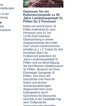
ere
nstaltungen
Gewinnen Sie ein
r in der
Kulturwochenende zu 40
ebung
Jahre Landeshauptstadt St.
Pölten für 2 Personen!
Kultur.net verlost einen St.
chB
Pölten Aufenthalt für zwei
enplaner
Personen vom 10. bis
13.09.2026 inklusive
Übernachtung in einem
Doppelzimmmer des Hotel
Graf. Unsere GewinnerInnen
erhalten je 1 x 2 Tickets für das
Domplatz Open-Air -
Festkonzert anlässlich 40
Jahre Landeshauptstadt St.
Pölten und zur Besichtigung
der fünf Museen (Stadtmuseum
St. Pölten, Museum am Dom,
Ehemalige Synagoge St.
Pölten, Das Haus der
Geschichte und Haus für
Natur) und dessen
Sonderausstellungen.
Abgerundet wird unser
Kulturgewinn durch
Gutscheine für klassische
Gerichte in der Gaststätte Figl
dem Treffpunkt für
anspruchsvolle Genießer.