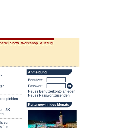
narik
Show
Workshop
Ausflug
Anmeldung
ck
Benutzer:
Passwort:
ken
Neues Benutzerkonto anlegen
Neues Passwort zusenden
erempfehlen
Kulturgewinn des Monats
mein SK
en
ls zur
stätte