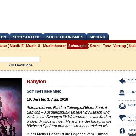
TEN
SPIELSTÄTTEN
KULTURTOURISMUS
MEIN KN
ratur
Musik-E
Musik-U
Musiktheater
Schauspiel
Szene
Tanz
Vortrag
Kuli
Zur Geosuche
zurü
Babylon
Sommerspiele Melk
druc
19. Juni bis 3. Aug. 2019
weit
Schauspiel von Feridun Zaimoglu/Günter Senkel.
Babylon – Ausgangspunkt unserer Zivilisation und
für 
vielfach ein Synonym für Weltwunder sowie für den
merk
großen Mythos um den Menschen, der hinauf in die
höchsten Sphären und den Himmel erreichen will.
Detai
In der Melker Lesart ist die Legende vom Turmbau
Spiel