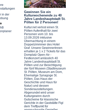
ere
nstaltungen
Gewinnen Sie ein
r in der
Kulturwochenende zu 40
ebung
Jahre Landeshauptstadt St.
Pölten für 2 Personen!
Kultur.net verlost einen St.
chB
Pölten Aufenthalt für zwei
enplaner
Personen vom 10. bis
13.09.2026 inklusive
Übernachtung in einem
Doppelzimmmer des Hotel
Graf. Unsere GewinnerInnen
erhalten je 1 x 2 Tickets für das
Domplatz Open-Air -
Festkonzert anlässlich 40
Jahre Landeshauptstadt St.
Pölten und zur Besichtigung
der fünf Museen (Stadtmuseum
St. Pölten, Museum am Dom,
Ehemalige Synagoge St.
Pölten, Das Haus der
Geschichte und Haus für
Natur) und dessen
Sonderausstellungen.
Abgerundet wird unser
Kulturgewinn durch
Gutscheine für klassische
Gerichte in der Gaststätte Figl
dem Treffpunkt für
anspruchsvolle Genießer.