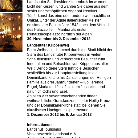
Landshuter Stadtresidenz-innenhofs im warmen
Licht der Kerzen, und wählen Sie dabei aus dem
schier unerschöpflichen Angebot kreativer
Töpferkunst das eine oder andere weihnachtliche
Unikat. Unter der Ägide italienischer Meister
entstand der Bau im Jahr 1543 nach dem Vorbild
des Palazzo Te in Mantua als erster
Renaissacepalazzo nördlich der Alpen.
30. November bis 2. Dezember 2012
Landshuter Krippenweg
Beim Weihnachtsbummel durch die Stadt blinkt der
Stern des Landshuter Krippenwegs in vielen
Schaufenstern und verlockt den Besucher zum
Innehalten und Betrachten von Krippen aus aller
Welt. Der goldene Stern führt die Besucher
schließlich bis zur Hauptausstellung in die
Dominikanerkirche mit Darstellungen der Heiligen
Familie aus drei Jahrhunderten – jubilierende
Engel, Maria und Josef mit dem Jesuskind und
natürlich Ochs und Esel.
An allen vier Adventswochenenden finden
weihnachtliche Gratiskonzerte in der Heilig-Kreuz-
und der Dominikanerkirche statt, bei denen Sie
akustischer Hochgenuss pur erwartet.
1. Dezember 2012 bis 6. Januar 2013
Informationen
Landshut Tourismus
Verkehrsverein Landshut e. V.