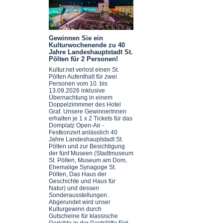
Gewinnen Sie ein
Kulturwochenende zu 40
Jahre Landeshauptstadt St.
Pölten für 2 Personen!
Kultur.net verlost einen St.
Pölten Aufenthalt für zwei
Personen vom 10. bis
13.09.2026 inklusive
Übernachtung in einem
Doppelzimmmer des Hotel
Graf. Unsere GewinnerInnen
erhalten je 1 x 2 Tickets für das
Domplatz Open-Air -
Festkonzert anlässlich 40
Jahre Landeshauptstadt St.
Pölten und zur Besichtigung
der fünf Museen (Stadtmuseum
St. Pölten, Museum am Dom,
Ehemalige Synagoge St.
Pölten, Das Haus der
Geschichte und Haus für
Natur) und dessen
Sonderausstellungen.
Abgerundet wird unser
Kulturgewinn durch
Gutscheine für klassische
Gerichte in der Gaststätte Figl