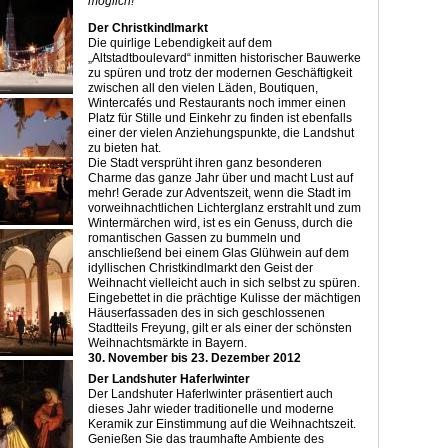
möglich!
Der Christkindlmarkt
Die quirlige Lebendigkeit auf dem
„Altstadtboulevard“ inmitten historischer Bauwerke
zu spüren und trotz der modernen Geschäftigkeit
zwischen all den vielen Läden, Boutiquen,
Wintercafés und Restaurants noch immer einen
Platz für Stille und Einkehr zu finden ist ebenfalls
einer der vielen Anziehungspunkte, die Landshut
zu bieten hat.
Die Stadt versprüht ihren ganz besonderen
Charme das ganze Jahr über und macht Lust auf
mehr! Gerade zur Adventszeit, wenn die Stadt im
vorweihnachtlichen Lichterglanz erstrahlt und zum
Wintermärchen wird, ist es ein Genuss, durch die
romantischen Gassen zu bummeln und
anschließend bei einem Glas Glühwein auf dem
idyllischen Christkindlmarkt den Geist der
Weihnacht vielleicht auch in sich selbst zu spüren.
Eingebettet in die prächtige Kulisse der mächtigen
Häuserfassaden des in sich geschlossenen
Stadtteils ­Freyung, gilt er als einer der schönsten
Weihnachtsmärkte in Bayern.
30. November bis 23. Dezember 2012
Der Landshuter Haferlwinter
Der Landshuter Haferlwinter präsentiert auch
dieses Jahr wieder traditionelle und moderne
Keramik zur Einstimmung auf die Weihnachtszeit.
Genießen Sie das traumhafte Ambiente des