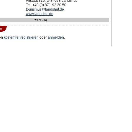
Altstadt 315, D-84028 Landshut
Tel. +49 (0) 871-92 20 50
tourismus@landshut.de
www.landshut.de
e
en
kostenfrei registrieren
oder
anmelden
.