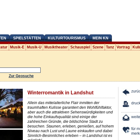
TEN
SPIELSTÄTTEN
KULTURTOURISMUS
MEIN KN
ratur
Musik-E
Musik-U
Musiktheater
Schauspiel
Szene
Tanz
Vortrag
Kuli
Zur Geosuche
zurü
Winterromantik in Landshut
Allein das mittelalterliche Flair inmitten der
druc
traumhaften Kulisse garantiert den Wohlfühlfaktor,
aber auch die attraktiven Sehenswürdigkeiten und
die hohe Einkaufsqualität sind einige der
weit
zahlreichen Gründe, die bildschöne Stadt zu
besuchen. Staunen, erleben, genießen, auf hohem
für 
Niveau nach Lust und Laune einkaufen und dabei
merk
Sinnlich-Besinnliches erleben – in Landshut ist es