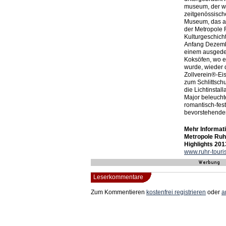
museum, der we
zeitgenössisch
Museum, das al
der Metropole 
Kulturgeschich
Anfang Dezembe
einem ausgede
Koksöfen, wo 
wurde, wieder 
Zollverein®-Ei
zum Schlittsch
die Lichtinstal
Major beleuchte
romantisch-fest
bevorstehenden
Mehr Informati
Metropole Ruh
Highlights 201
www.ruhr-tour
Leserkommentare
Zum Kommentieren
kostenfrei registrieren
oder
a