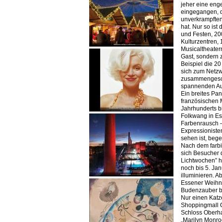
jeher eine eng
eingegangen, d
unverkrampften
hat. Nur so ist 
und Festen, 20
Kulturzentren,
Musicaltheatern 
Gast, sondern 
Beispiel die 2
sich zum Netz
zusammengesch
spannenden Au
Ein breites Pa
französischen 
Jahrhunderts b
Folkwang in Es
Farbenrausch –
Expressionisten
sehen ist, bege
Nach dem farb
sich Besucher 
Lichtwochen” h
noch bis 5. Ja
illuminieren. 
Essener Weihna
Budenzauber b
Nur einen Katz
Shoppingmall 
Schloss Oberha
„Marilyn Monro