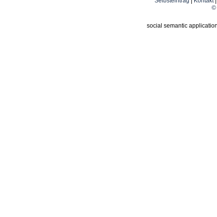
Selbsteintrag
|
Kontakt
© 
social semantic applicatio