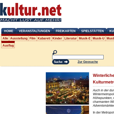
HOME
VERANSTALTUNGEN
FREIKARTEN
SPIELSTÄTTEN
KU
Alle
Ausstellung
Film
Kabarett
Kinder
Literatur
Musik-E
Musik-U
Musi
Ausflug
Zur Geosuche
Winterlich
Kulturmetr
Auch in der dun
Wintermetropole
Höhepunkten, 
charmanten ­Wi
Adventsmärkte
In der Metropo