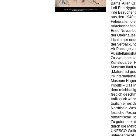
Barris, Allan G
Leif-Eric Nygår
ihre Besucher 
aus den 1940e
Fotografien bie
märchenhaften
Ende November 
der Oberhause
Licht einer neu
der Verpackung
Air Package zu
Ausstellungsha
Zu zwei hochka
Kunstquartier 
Museum läuft b
„Malerei ist g
im internation
Museum Hagen 
Impuls – Das 
dem reichhaltig
festlich gesch
Volkspark währ
täglich eines 
Nordrhein-West
festliche Posau
romantische T
Zu guter Letzt 
durch die Metr
UNESCO-Welterb
untergebracht 