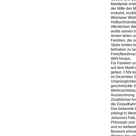
Marktplatz erst
der Mitte des M
erstrahlt, erzä
Weimarer Weih
Hofbuchhändle
öffentlichen W
wollte seinen 
Armen teilen u
Familien, die s
Stube leisten 
teilhaben zu la
Freiluftweihna
Welt hinaus.
Für Familien u
auf dem Markt 
geben. CNN kü
im Dezember 2
Ursprünglichkei
geschmückte St
Weihnachtsbau
Auszeichnung.
Zusätzlicher A
die Eislaufbah
Das bekannte W
erklingt in Wei
Johannes Falk,
Philosoph und 
und es weltwei
Museum erinner