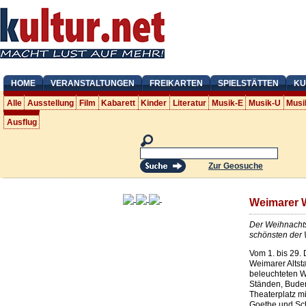
HOME
VERANSTALTUNGEN
FREIKARTEN
SPIELSTÄTTEN
KU
Alle
Ausstellung
Film
Kabarett
Kinder
Literatur
Musik-E
Musik-U
Musi
Ausflug
Zur Geosuche
Weimarer 
Der Weihnacht
schönsten der 
Vom 1. bis 29.
Weimarer Altst
beleuchteten W
Ständen, Bude
Theaterplatz 
Goethe und Schi