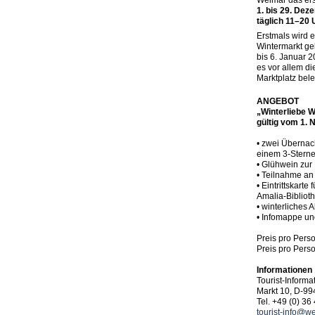
Weimar das ers
1. bis 29. De
täglich 11–20 
Erstmals wird e
Wintermarkt g
bis 6. Januar 2
es vor allem di
Marktplatz bel
ANGEBOT
„Winterliebe 
gültig vom 1.
• zwei Übernach
einem 3-Sterne
• Glühwein zur
• Teilnahme a
• Eintrittskarte
Amalia-Bibliot
• winterliches 
• Infomappe u
Preis pro Pers
Preis pro Pers
Informationen
Tourist-Inform
Markt 10, D-9
Tel. +49 (0) 36
tourist-info@w