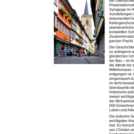
der Öffentlichk
Präsentationsst
Synagoge im He
Ausstellungen 
dokumentiert h
Keller­geschoss
abenteuerliche
kompletten Sc
Zusammensetzun
ganzen Pracht.
Die Geschichte
so aufregend w
glücklichen Um
der Bau – im K
die älteste bi
Mitteleuropas 
entgangen ist. 
eingemauert d
im dicht besied
überdauerte de
historische jüd
zweier wichtig
der Michaeliss
000 Einwohner
Leben und Arbe
Die jüdische G
wichtigsten ihr
hier. Es herrsc
von Christen u