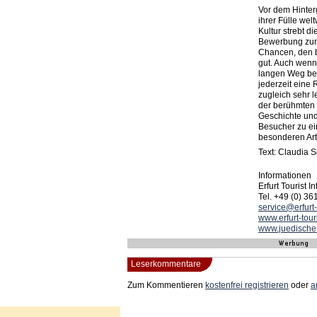
Vor dem Hinter
ihrer Fülle wel
Kultur strebt d
Bewerbung zum
Chancen, den b
gut. Auch wenn
langen Weg bed
jederzeit eine 
zugleich sehr l
der berühmten
Geschichte und
Besucher zu e
besonderen Art
Text: Claudia 
Informationen
Erfurt Tourist I
Tel. +49 (0) 36
service@erfurt
www.erfurt-tou
www.juedisches
Leserkommentare
Zum Kommentieren
kostenfrei registrieren
oder
a