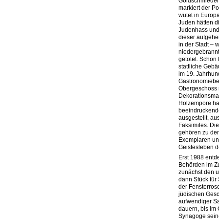
Goldschmieden 
markiert der P
wütet in Europ
Juden hätten di
Judenhass und V
dieser aufgehe
in der Stadt – 
niedergebrannt
getötet. Schon
stattliche Geb
im 19. Jahrhund
Gastronomiebet
Obergeschoss 
Dekorationsma
Holzempore hab
beeindruckende
ausgestellt, a
Faksimiles. Die
gehören zu den
Exemplaren un
Geistesleben d
Erst 1988 entde
Behörden im Zu
zunächst den u
dann Stück für 
der Fensterrose
jüdischen Gesc
aufwendiger San
dauern, bis im
Synagoge seine