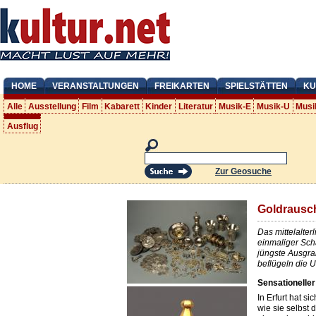
HOME
VERANSTALTUNGEN
FREIKARTEN
SPIELSTÄTTEN
KU
Alle
Ausstellung
Film
Kabarett
Kinder
Literatur
Musik-E
Musik-U
Musi
Ausflug
Zur Geosuche
Goldrausch
Das mittelalter
einmaliger Sch
jüngste Ausgra
beflügeln die
Sensationeller
In Erfurt hat s
wie sie selbst