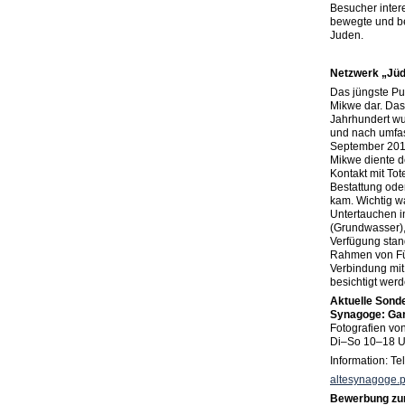
Besucher intere
bewegte und b
Juden.
Netzwerk „Jüd
Das jüngste Puzz
Mikwe dar. Das
Jahrhundert wu
und nach umfa
September 2011
Mikwe diente d
Kontakt mit Tot
Bestattung ode
kam. Wichtig w
Untertauchen i
(Grundwasser),
Verfügung stan
Rahmen von Fü
Verbindung mi
besichtigt werd
Aktuelle Sonde
Synagoge: Gan
Fotografien von
Di–So 10–18 U
Information: Te
altesynagoge.p
Bewerbung zu