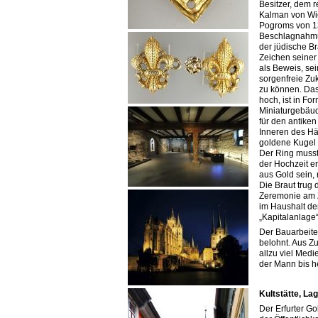
Besitzer, dem 
Kalman von Wi
Pogroms von 1
Beschlagnahmu
der jüdische Br
Zeichen seiner
als Beweis, sei
sorgenfreie Zuk
zu können. Das
hoch, ist in Fo
Miniaturgebäude
für den antike
Inneren des Hä
goldene Kugel 
Der Ring musst
der Hochzeit e
aus Gold sein, 
Die Braut trug
Zeremonie am Z
im Haushalt der
„Kapitalanlage“
Der Bauarbeiter
belohnt. Aus Z
allzu viel Med
der Mann bis h
Kultstätte, L
Der Erfurter G