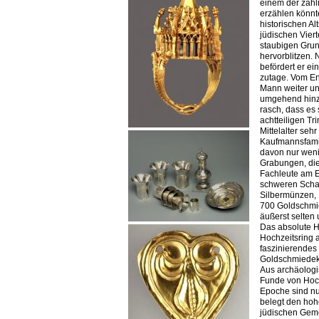
einem der zahl
erzählen könnt
historischen Al
jüdischen Viert
staubigen Grun
hervorblitzen.
befördert er ei
zutage. Vom En
Mann weiter un
umgehend hinz
rasch, dass es
achtteiligen Tr
Mittelalter seh
Kaufmannsfamil
davon nur weni
Grabungen, die
Fachleute am E
schweren Schat
Silbermünzen, 
700 Goldschmie
äußerst selten 
Das absolute Hi
Hochzeitsring 
faszinierendes
Goldschmiedeku
Aus archäologi
Funde von Hoch
Epoche sind nu
belegt den hohe
jüdischen Gem