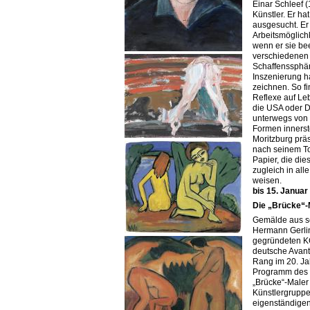
Einar Schleef 
Künstler. Er hat
ausgesucht. Er 
Arbeitsmöglich
wenn er sie bee
verschiedenen
Schaffenssphär
Inszenierung ha
zeichnen. So fi
Reflexe auf Leb
die USA oder D
unterwegs von 
Formen innerste
Moritzburg präs
nach seinem To
Papier, die di
zugleich in al
weisen.
bis 15. Januar
Die „Brücke“-
Gemälde aus s
Hermann Gerlin
gegründeten KG 
deutsche Avan
Rang im 20. Ja
Programm des S
„Brücke“-Maler
Künstlergruppe
eigenständigen