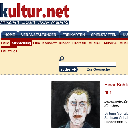
HOME
VERANSTALTUNGEN
FREIKARTEN
SPIELSTÄTTEN
KU
Alle
Ausstellung
Film
Kabarett
Kinder
Literatur
Musik-E
Musik-U
Musi
Ausflug
Zur Geosuche
Einar Schle
mir
Lebensorte. Ze
Künstlers.
Stiftung Morit
Sachsen-Anhal
Friedemann-Bac