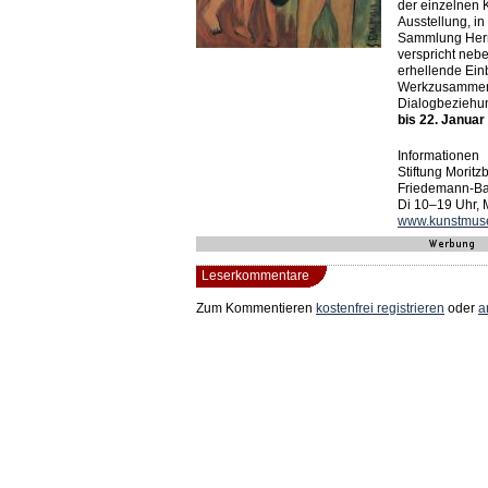
der einzelnen K
Ausstellung, in
Sammlung Herma
verspricht neb
erhellende Einb
Werkzusammenh
Dialogbeziehu
bis 22. Januar
Informationen
Stiftung Moritz
Friedemann-Bac
Di 10–19 Uhr,
www.kunstmuse
Leserkommentare
Zum Kommentieren
kostenfrei registrieren
oder
a