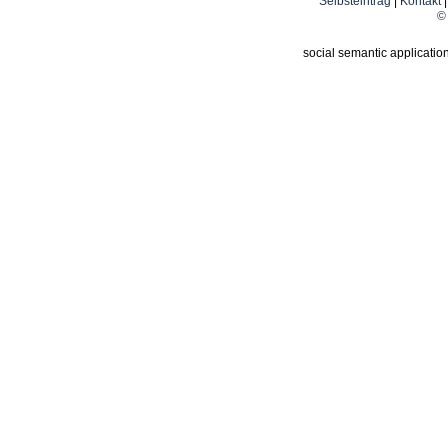
Selbsteintrag
|
Kontakt
© 
social semantic applicatio