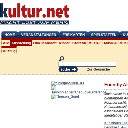
HOME
VERANSTALTUNGEN
FREIKARTEN
SPIELSTÄTTEN
KU
Alle
Ausstellung
Film
Kabarett
Kinder
Literatur
Musik-E
Musik-U
Musi
Ausflug
Zur Geosuche
Friendly Al
Mittlerweile is
biomorphen Arc
Fournier nicht
Kulturinteressi
essenzieller Be
Identität der St
Kunsthaus Gra
Lendkai 1, A-8