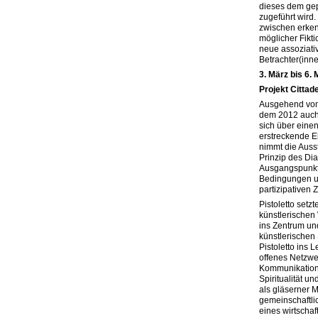
dieses dem ge
zugeführt wird
zwischen erken
möglicher Fikti
neue assoziat
Betrachter(inne
3. März bis 6.
Projekt Cittade
Ausgehend vom 
dem 2012 auch 
sich über einen
erstreckende E
nimmt die Auss
Prinzip des Dia
Ausgangspunkt
Bedingungen un
partizipativen Z
Pistoletto setz
künstlerischen 
ins Zentrum und
künstlerischen
Pistoletto ins L
offenes Netzwer
Kommunikation,
Spiritualität un
als gläserner 
gemeinschaftli
eines wirtschaf