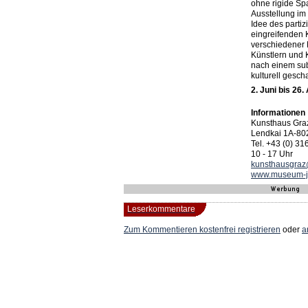
ohne rigide Sp
Ausstellung im
Idee des partiz
eingreifenden 
verschiedener 
Künstlern und 
nach ­einem su
kulturell gesch
2. Juni bis 26
Informationen
Kunsthaus Gra
Lendkai 1A-8
Tel. +43 (0) 3
10 - 17 Uhr
kunsthausgra
www.museum-j
Leserkommentare
Zum Kommentieren
kostenfrei registrieren
oder
a