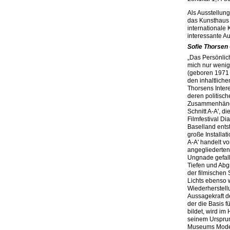
Als Ausstellun
das Kunsthaus 
internationale 
interessante Au
Sofie Thorsen 
„Das Persönlich
mich nur wenig
(geboren 1971 
den inhaltlichen
Thorsens Inte­
deren politisch
Zusammenhängen
Schnitt A-A', 
Filmfestival D
Baselland entst
große Installat
A-A' handelt v
angegliederten
Ungnade gefall
Tiefen und Abg
der filmischen
Lichts ebenso w
Wiederherstellu
Aussagekraft d
der die Basis f
bildet, wird im
seinem Ursprung
Museums Modern