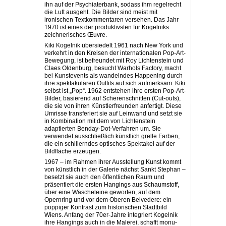
ihn auf der Psychiaterbank, sodass ihm regelrecht
die Luft ausgeht. Die Bilder sind meist mit
ironischen Textkommentaren versehen. Das Jahr
1970 ist ­eines der produktivsten für Kogelniks
zeichnerisches Œuvre.
Kiki Kogelnik übersiedelt 1961 nach New York und
verkehrt in den Kreisen der internationalen Pop-Art-
Bewegung, ist befreundet mit Roy Lichtenstein und
Claes Oldenburg, besucht Warhols Factory, macht
bei Kunstevents als wandelndes Happening durch
ihre spektakulären Outfits auf sich aufmerksam. Kiki
selbst ist „Pop“. 1962 entstehen ihre ersten Pop-Art-
Bilder, basierend auf Scherenschnitten (Cut-outs),
die sie von ihren Künstlerfreunden anfertigt. Diese
Umrisse trans­feriert sie auf Leinwand und setzt sie
in Kombination mit dem von Lichtenstein
adaptierten Benday-Dot-Verfahren um. Sie
verwendet ausschließlich künstlich grelle Farben,
die ein schillerndes optisches Spektakel auf der
Bildfläche erzeugen.
1967 – im Rahmen ihrer Ausstellung Kunst kommt
von künstlich in der Galerie nächst Sankt Stephan –
besetzt sie auch den öffentlichen Raum und
präsentiert die ersten Hangings aus Schaumstoff,
über ­eine Wäscheleine geworfen, auf dem
Opernring und vor dem Oberen Belvedere: ein
poppiger Kontrast zum historischen Stadtbild
Wiens. Anfang der 70er-Jahre integriert Kogelnik
ihre Hangings auch in die Malerei, schafft monu­