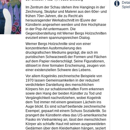
Detai
Spiel
Im Zentrum der Schau stehen ihre Hangings in der
Zeichnung, Skulptur und Malerei aus den 60er- und
frühen 70er-Jahren, die zu Recht als
herausragender Werkabschnitt im Œuvre der
Künstlerin angesehen werden und ihre Hochphase
in der Pop-Art untermauern. Die
Gegenüberstellung mit Werner Bergs Holzschnitten
evoziert einen spannungsreichen Dialog.
Werner Bergs Holzschnitte sind von einer
konzentrierten Ausformulierung des
druckgrafischen Mediums geprägt, die sich im
puristischen Schwarzweiß der Formen und Flächen
auf dem Papier niederschlägt. Seine Figurationen,
stilisiert in ihrer formalen Erscheinung, zeugen von
­einer existenziellen Schwere des Lebens.
Vor allem Kogelniks zeichnerische Beispiele von
1970 lassen Gemeinsamkeiten in der reduziert
verdichteten Darstellung des menschlichen
Körpers hin zur schablonenhaften Form erkennen
sowie den Hang der beiden Künstler zu Tod und
Vergänglichkeit nachvollziehen, wobei Kogelnik
dem Tod immer mit einem gewissen Lächeln ins
Auge blickt. Es sind scharf beißende zeichnerische
Exempel, gepaart mit einem Schuss Sozialkritik. So
prangert die Künstlerin etwa das US-amerikanische
Fiasko im Vietnamkrieg an, lässt den menschlichen
Körper als schlaffe Haut mit seinen ausgeweideten
Gedärmen über dem Kleider­haken hängen, seziert