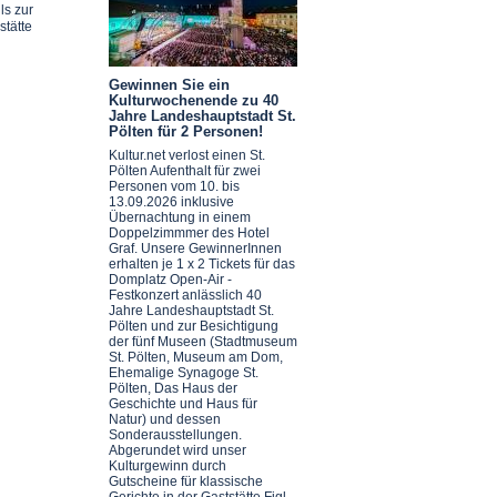
ls zur
stätte
Gewinnen Sie ein
Kulturwochenende zu 40
Jahre Landeshauptstadt St.
Pölten für 2 Personen!
Kultur.net verlost einen St.
Pölten Aufenthalt für zwei
Personen vom 10. bis
13.09.2026 inklusive
Übernachtung in einem
Doppelzimmmer des Hotel
Graf. Unsere GewinnerInnen
erhalten je 1 x 2 Tickets für das
Domplatz Open-Air -
Festkonzert anlässlich 40
Jahre Landeshauptstadt St.
Pölten und zur Besichtigung
der fünf Museen (Stadtmuseum
St. Pölten, Museum am Dom,
Ehemalige Synagoge St.
Pölten, Das Haus der
Geschichte und Haus für
Natur) und dessen
Sonderausstellungen.
Abgerundet wird unser
Kulturgewinn durch
Gutscheine für klassische
Gerichte in der Gaststätte Figl