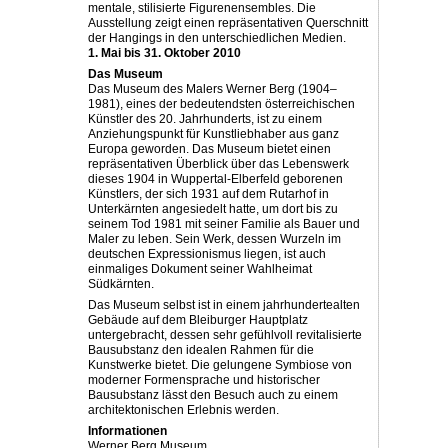
mentale, stilisierte Figurenensembles. Die
Ausstellung zeigt einen repräsentativen Querschnitt
der Hangings in den unterschiedlichen Medien.
1. Mai bis 31. Oktober 2010
Das Museum
Das Museum des Malers Werner Berg (1904–
1981), eines der bedeutendsten österreichischen
Künstler des 20. Jahrhunderts, ist zu einem
Anziehungspunkt für Kunstliebhaber aus ganz
Europa geworden. Das Museum bietet einen
repräsentativen Überblick über das Lebenswerk
dieses 1904 in Wuppertal-Elberfeld geborenen
Künstlers, der sich 1931 auf dem Rutarhof in
Unterkärnten angesiedelt hatte, um dort bis zu
seinem Tod 1981 mit seiner Familie als Bauer und
Maler zu leben. Sein Werk, dessen Wurzeln im
deutschen Expressionismus liegen, ist auch
einmaliges Dokument seiner Wahlheimat
Südkärnten.
Das Museum selbst ist in einem jahrhundertealten
Gebäude auf dem Bleiburger Hauptplatz
untergebracht, dessen sehr gefühlvoll revitalisierte
Bausubstanz den idealen Rahmen für die
Kunstwerke bietet. Die gelungene Symbiose von
moderner Formensprache und historischer
Bausubstanz lässt den Besuch auch zu ­einem
architektonischen Erlebnis werden.
Informationen
Werner Berg Museum