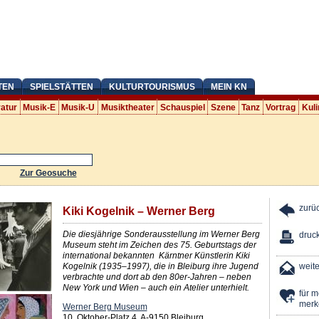
TEN
SPIELSTÄTTEN
KULTURTOURISMUS
MEIN KN
ratur
Musik-E
Musik-U
Musiktheater
Schauspiel
Szene
Tanz
Vortrag
Kuli
Zur Geosuche
zurü
Kiki Kogelnik – Werner Berg
Die diesjährige Sonderausstellung im Werner Berg
druc
Museum steht im Zeichen des 75. Geburtstags der
international bekannten ­ Kärntner Künstlerin Kiki
Kogelnik (1935–1997), die in Bleiburg ihre Jugend
weit
verbrachte und dort ab den 80er-­Jahren – neben
New York und Wien – auch ein Atelier unterhielt.
für 
merk
Werner Berg Museum
10. Oktober-Platz 4, A-9150 Bleiburg