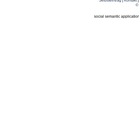
Selbsteintrag
|
Kontakt
© 
social semantic applicatio