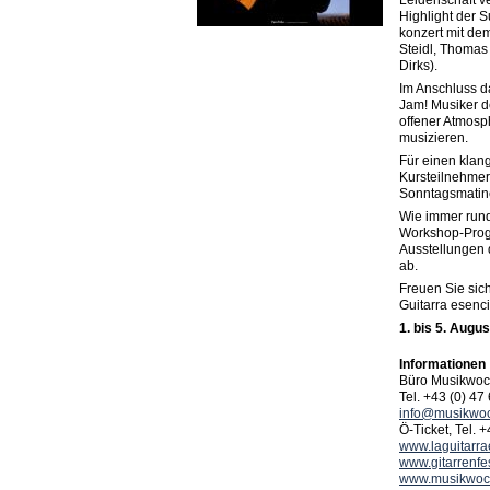
Leidenschaft ve
Highlight der S
konzert mit de
Steidl, Thomas 
Dirks).
Im Anschluss d
Jam! Musiker d
offener Atmosp
musizieren.
Für einen klan
Kursteilnehmer
Sonntagsmatine
Wie immer rund
Workshop-Prog
Ausstellungen d
ab.
Freuen Sie sich
Guitarra esenci
1. bis 5. Augu
Informationen
Büro Musikwoch
Tel. +43 (0) 47
info@musikwo
Ö-Ticket, Tel. 
www.laguitarra
www.gitarrenfes
www.musikwoch