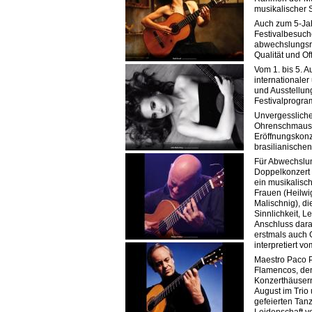
musikalischer S
Auch zum 5-Ja
Festivalbesuch
abwechslungsr
Qualität und Of
Vom 1. bis 5. 
internationale
und Ausstellun
Festivalprogr
Unvergessliche
Ohrenschmaus v
Eröffnungskonz
brasilianisch
Für Abwechslu
Doppelkonzert 
ein musikalisch
Frauen (Heilwig
Malischnig), di
Sinnlichkeit, L
Anschluss dara
erstmals auch 
interpretiert 
Maestro Paco P
Flamencos, den
Konzerthäusern
August im Trio
gefeierten Tan