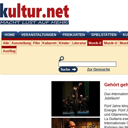
HOME
VERANSTALTUNGEN
FREIKARTEN
SPIELSTÄTTEN
KU
Alle
Ausstellung
Film
Kabarett
Kinder
Literatur
Musik-E
Musik-U
Musi
Ausflug
Zur Geosuche
Gehört geh
Das Internationa
Jubiläum!
Fünf Jahre kli
Energie. Fünf J
und Gitarren­m
La Guitarra ese
Internationale G
Rahmen der Mus