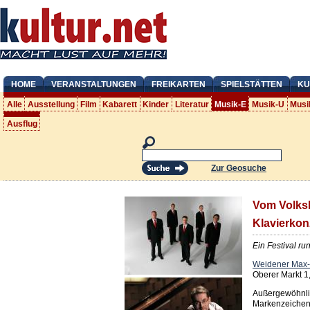
HOME
VERANSTALTUNGEN
FREIKARTEN
SPIELSTÄTTEN
KU
Alle
Ausstellung
Film
Kabarett
Kinder
Literatur
Musik-E
Musik-U
Musi
Ausflug
Zur Geosuche
Vom Volksl
Klavierkon
Ein Festival r
Weidener Max
Oberer Markt 
Außergewöhnli
Markenzeichen