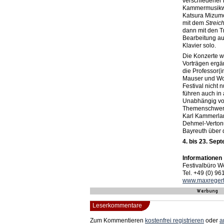
verschiedener i
Kammermusikwet
Katsura Mizumo
mit dem
Streic
dann mit den 
Bearbeitung au
Klavier solo.
Die Konzerte w
Vorträgen ergä
die Professor(
Mauser und Wol
Festival nicht 
führen auch in
Unabhängig vo
Themenschwerp
Karl Kammerla
Dehmel-Vertonu
Bayreuth über
4. bis 23. Sep
Informationen
Festivalbüro 
Tel. +49 (0) 96
www.maxreger
Leserkommentare
Zum Kommentieren
kostenfrei registrieren
oder
a