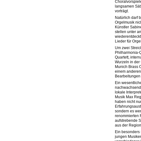
Choralvorspiel
langsamen Sät
vorträgt.
Natürlich darf 
Orgelmusik nic
Künstler Sabin
stellen unter a
wiederentdeck
Lieder für Orge
Um zwei Streic
Philharmonia-Q
Quartett, inter
Wurzeln in der 
Munich Brass C
einem anderen 
Bearbeitungen 
Ein wesentliches
nachwachsende
lokale Interpre
Musik Max Reg
haben nicht nu
Erfahrungsaust
sondern es we
renommierten R
aufstrebende S
aus der Region
Ein besonders 
jungen Musiker 