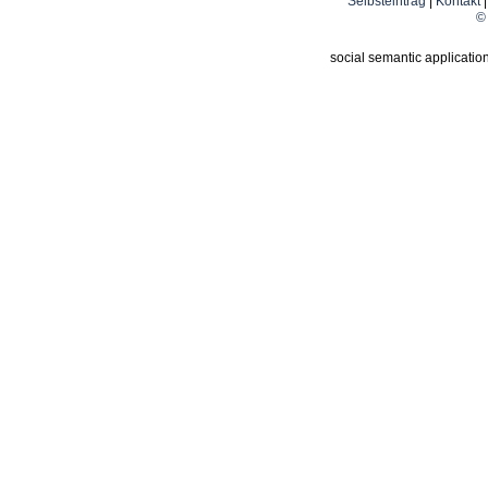
Selbsteintrag
|
Kontakt
© 
social semantic applicatio