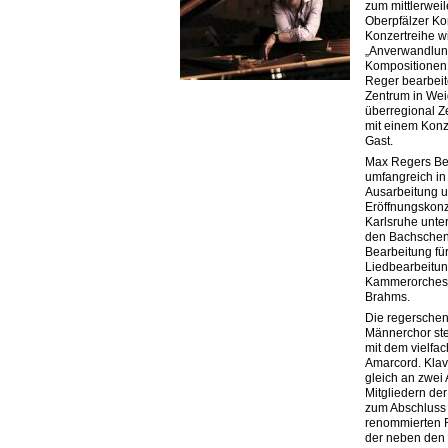
zum mittlerwei
Oberpfälzer K
Konzertreihe w
„Anverwandlun
Kompo­sitionen
Reger bearbeit
Zentrum in Wei
überregional Z
mit einem Konz
Gast.
Max Regers Be
umfangreich in i
Ausarbeitung 
Eröffnungskon
Karlsruhe unte
den Bachschen
Bearbeitung fü
Liedbearbeitu
Kammerorchest
Brahms.
Die regerschen
Männerchor st
mit dem vielfa
Amarcord. Klavi
gleich an zwei
Mitgliedern d
zum Abschluss 
renommierten R
der neben den 