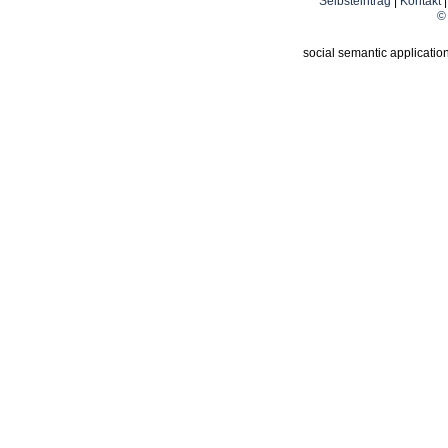
Selbsteintrag
|
Kontakt
© 
social semantic applicatio