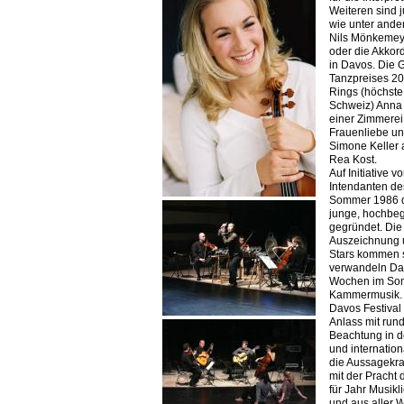
Weiteren sind 
wie unter ande
Nils Mönkemeye
oder die Akkor
in Davos. Die 
Tanzpreises 20
Rings (höchste
Schweiz) Anna 
einer Zimmere
Frauenliebe und
Simone Keller
Rea Kost.
Auf Initiative 
Intendanten de
Sommer 1986 da
junge, hochbeg
gegründet. Die
Auszeichnung u
Stars kommen s
verwandeln Da
Wochen im Som
Kammermusik. 
Davos Festival 
Anlass mit run
Beachtung in d
und internation
die Aussagekra
mit der Pracht 
für Jahr Musik
und aus aller W