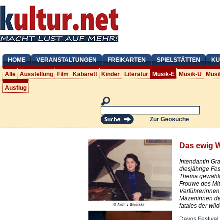
HOME
VERANSTALTUNGEN
FREIKARTEN
SPIELSTÄTTEN
KU
Alle
Ausstellung
Film
Kabarett
Kinder
Literatur
Musik-E
Musik-U
Musi
Ausflug
Zur Geosuche
Das ewig 
Intendantin Gra
diesjährige Fe
Thema gewählt
Frouwe des Mit
Verführerinnen
Mäzeninnen de
fatales der wil
Davos Festival