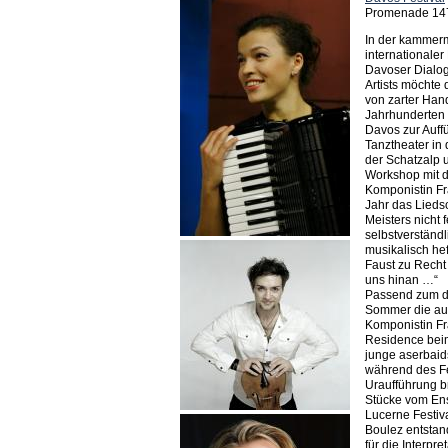
Promenade 147
In der kammer
internationale
Davoser Dialo
Artists möchte 
von zarter Han
Jahrhunderten 
Davos zur Auff
Tanztheater in
der Schatzalp
Workshop mit 
Komponistin Fr
Jahr das Lieds
Meisters nicht 
selbstverständ
musikalisch hef
Faust zu Recht 
uns hinan …“
Passend zum di
Sommer die au
Komponistin Fr
Residence beim
junge aserbaid
während des Fes
Uraufführung b
Stücke vom En
Lucerne Festiv
Boulez entstan
für die Interpr