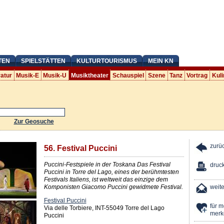
TEN
SPIELSTÄTTEN
KULTURTOURISMUS
MEIN KN
ratur
Musik-E
Musik-U
Musiktheater
Schauspiel
Szene
Tanz
Vortrag
Kuli
Zur Geosuche
zurü
56. Festival Puccini
Puccini-Festspiele in der Toskana Das Festival
druc
Puccini in Torre del Lago, eines der berühmtesten
Festivals Italiens, ist weltweit das einzige dem
Komponisten Giacomo Puccini gewidmete Festival.
weit
Festival Puccini
für 
Via delle Torbiere, INT-55049 Torre del Lago
merk
Puccini