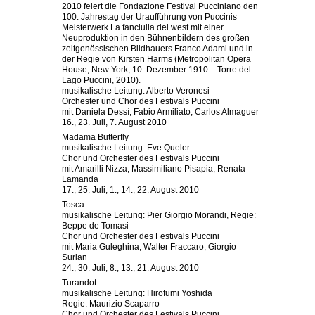
2010 feiert die Fondazione Festival ­Puc­ciniano den
100. Jahrestag der Uraufführung von Puccinis
Meisterwerk La fanciulla del west mit einer
Neuproduktion in den Bühnenbildern des großen
zeitgenössischen Bildhauers Franco Adami und in
der Regie von Kirsten Harms (Metropolitan Opera
House, New York, 10. Dezember 1910 – Torre del
Lago Puccini, 2010).
musikalische Leitung: Alberto Veronesi
Orchester und Chor des Festivals Puccini
mit Daniela Dessì, Fabio Armiliato, ­Carlos Almaguer
16., 23. Juli, 7. August 2010
Madama Butterfly
musikalische Leitung: Eve Queler
Chor und Orchester des Festivals Puccini
mit Amarilli Nizza, Massimiliano Pisapia, Renata
Lamanda
17., 25. Juli, 1., 14., 22. August 2010
Tosca
musikalische Leitung: Pier Giorgio ­Morandi, Regie:
Beppe de Tomasi
Chor und Orchester des Festivals Puccini
mit Maria Guleghina, Walter Fraccaro, Giorgio
Surian
24., 30. Juli, 8., 13., 21. August 2010
Turandot
musikalische Leitung: Hirofumi Yoshida
Regie: Maurizio Scaparro
Chor und Orchester des Festivals Puccini