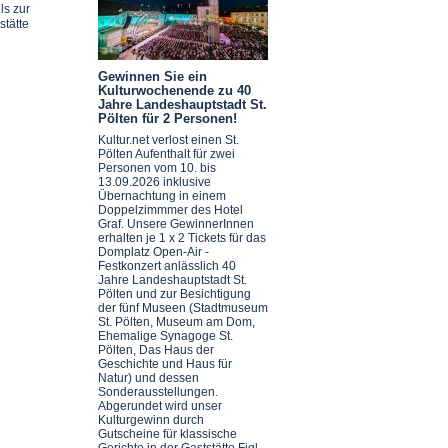
ls zur
stätte
Gewinnen Sie ein
Kulturwochenende zu 40
Jahre Landeshauptstadt St.
Pölten für 2 Personen!
Kultur.net verlost einen St.
Pölten Aufenthalt für zwei
Personen vom 10. bis
13.09.2026 inklusive
Übernachtung in einem
Doppelzimmmer des Hotel
Graf. Unsere GewinnerInnen
erhalten je 1 x 2 Tickets für das
Domplatz Open-Air -
Festkonzert anlässlich 40
Jahre Landeshauptstadt St.
Pölten und zur Besichtigung
der fünf Museen (Stadtmuseum
St. Pölten, Museum am Dom,
Ehemalige Synagoge St.
Pölten, Das Haus der
Geschichte und Haus für
Natur) und dessen
Sonderausstellungen.
Abgerundet wird unser
Kulturgewinn durch
Gutscheine für klassische
Gerichte in der Gaststätte Figl