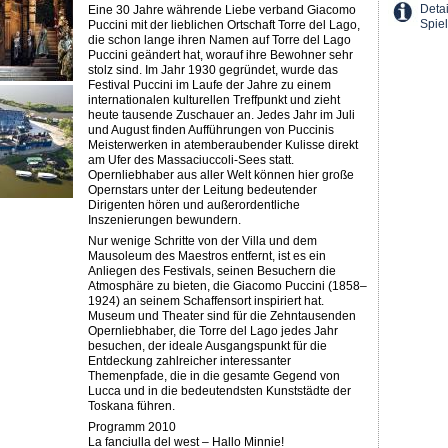
Detai
Eine 30 Jahre währende Liebe verband Giacomo
Spiel
Puccini mit der lieblichen Ortschaft Torre del Lago,
die schon lange ihren Namen auf Torre del Lago
Puccini geändert hat, worauf ihre Bewohner sehr
stolz sind. Im Jahr 1930 gegründet, wurde das
Festival Puccini im Laufe der Jahre zu einem
internationalen kulturellen Treffpunkt und zieht
heute tausende Zuschauer an. Jedes Jahr im Juli
und ­August finden Aufführungen von Puccinis
Meisterwerken in atemberaubender Kulisse direkt
am Ufer des Massaciuccoli-Sees statt.
Opernliebhaber aus aller Welt können hier große
Opernstars unter der Leitung bedeutender
Dirigenten hören und außerordentliche
Inszenierungen bewundern.
Nur wenige Schritte von der Villa und dem
Mausoleum des Maestros entfernt, ist es ein
Anliegen des Festivals, seinen Besuchern die
Atmosphäre zu bieten, die Giacomo Puccini (1858–
1924) an seinem Schaffensort inspiriert hat.
Museum und Theater sind für die Zehntausenden
Opernliebhaber, die Torre del Lago jedes Jahr
besuchen, der ideale Ausgangspunkt für die
Entdeckung zahlreicher interessanter
Themenpfade, die in die gesamte Gegend von
Lucca und in die bedeutendsten Kunststädte der
Toskana führen.
Programm 2010
La fanciulla del west – Hallo Minnie!