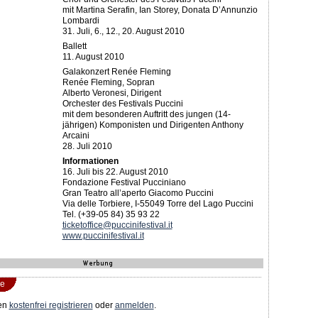
mit Martina Serafin, Ian Storey, Donata D’Annunzio
Lombardi
31. Juli, 6., 12., 20. August 2010
Ballett
11. August 2010
Galakonzert Renée Fleming
Renée Fleming, Sopran
Alberto Veronesi, Dirigent
Orchester des Festivals Puccini
mit dem besonderen Auftritt des jungen (14-
jährigen) Komponisten und ­Dirigenten Anthony
Arcaini
28. Juli 2010
Informationen
16. Juli bis 22. August 2010
Fondazione Festival Pucciniano
Gran Teatro all’aperto Giacomo Puccini
Via delle Torbiere, I-55049 Torre del Lago Puccini
Tel. (+39-05 84) 35 93 22
ticketoffice@puccinifestival.it
www.puccinifestival.it
e
en
kostenfrei registrieren
oder
anmelden
.