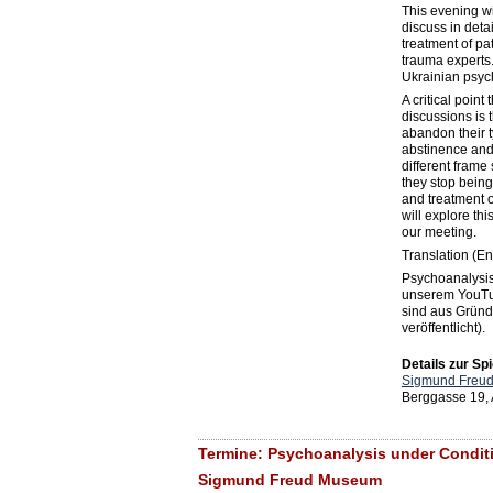
This evening wi
discuss in detai
treatment of pa
trauma experts.
Ukrainian psyc
A critical poin
discussions is 
abandon their t
abstinence and 
different frame 
they stop being
and treatment o
will explore thi
our meeting.
Translation (En
Psychoanalysis
unserem YouTu
sind aus Gründ
veröffentlicht).
Details zur Spi
Sigmund Freu
Berggasse 19,
Termine: Psychoanalysis under Conditio
Sigmund Freud Museum