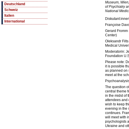
Museum, Wien,
Deutschland
of Psychiatry a
Schweiz
National Medica
Italien
Diskutant:innen
International
Françoise Davo
Gerard Fromm (E
Center)
Oleksandr Filts
Medical Univers
Moderatorin: J
Foundation U.S
Please note: Du
it is possible 
as planned on s
meet at the sch
Psychoanalysis
The question of
central theme 
in the midst of
attendees and 
wish to keep thi
evening in the
continues. Fr
will meet with 
psychologists a
Ukraine and oth