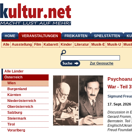
HOME
VERANSTALTUNGEN
FREIKARTEN
SPIELSTÄTTEN
KU
Alle
Ausstellung
Film
Kabarett
Kinder
Literatur
Musik-E
Musik-U
Musi
Zur Geosuche
Alle Länder
Österreich
Psychoanal
Wien
War - Teil 
Burgenland
Kärnten
Sigmund Freu
Niederösterreich
17. Sept. 2026
Oberösterreich
Discussion in 
Salzburg
Gerard Fromm, 
Steiermark
Bernstein. Teil
Tirol
Englisch/Ukrai
Freud Foundat
Vorarlberg