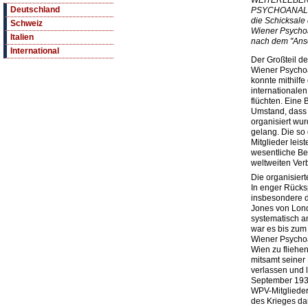
WEITERLEBEN 
Deutschland
PSYCHOANALY
die Schicksale
Schweiz
Wiener Psychoa
Italien
nach dem "Ansc
International
Der Großteil de
Wiener Psycho
konnte mithilf
internationale
flüchten. Eine 
Umstand, dass 
organisiert wu
gelang. Die s
Mitglieder leis
wesentliche Be
weltweiten Ver
Die organisiert
In enger Rücks
insbesondere d
Jones von Lond
systematisch a
war es bis zum
Wiener Psychoa
Wien zu fliehe
mitsamt seiner
verlassen und l
September 1939
WPV-Mitglieder
des Krieges da