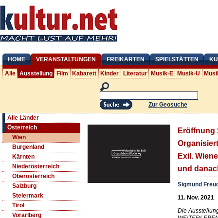
HOME
VERANSTALTUNGEN
FREIKARTEN
SPIELSTÄTTEN
KU
Alle
Ausstellung
Film
Kabarett
Kinder
Literatur
Musik-E
Musik-U
Musi
Zur Geosuche
Alle Länder
Österreich
Eröffnung 
Wien
Organisiert
Burgenland
Exil. Wien
Kärnten
Niederösterreich
und danac
Oberösterreich
Sigmund Freu
Salzburg
Steiermark
11. Nov. 2021
Tirol
Die Ausstell
Vorarlberg