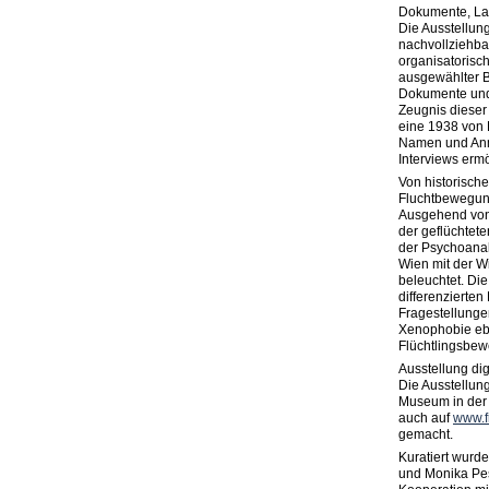
Dokumente, Lan
Die Ausstellun
nachvollziehba
organisatorisc
ausgewählter Bi
Dokumente und 
Zeugnis dieser
eine 1938 von 
Namen und Anm
Interviews ermö
Von historisch
Fluchtbewegu
Ausgehend von
der geflüchtete
der Psychoanal
Wien mit der 
beleuchtet. Die
differenzierten
Fragestellunge
Xenophobie eb
Flüchtlingsbe
Ausstellung dig
Die Ausstellun
Museum in der 
auch auf
www.f
gemacht.
Kuratiert wurde
und Monika Pe