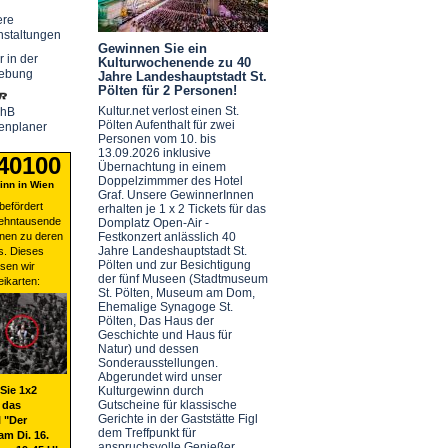
ere
nstaltungen
Gewinnen Sie ein
r in der
Kulturwochenende zu 40
ebung
Jahre Landeshauptstadt St.
Pölten für 2 Personen!
Kultur.net verlost einen St.
chB
Pölten Aufenthalt für zwei
enplaner
Personen vom 10. bis
13.09.2026 inklusive
 40100
Übernachtung in einem
Doppelzimmmer des Hotel
nn in Wien
Graf. Unsere GewinnerInnen
befördert
erhalten je 1 x 2 Tickets für das
zehntausende
Domplatz Open-Air -
nen zu deren
Festkonzert anlässlich 40
Jahre Landeshauptstadt St.
s. Dieses
Pölten und zur Besichtigung
sen wir
der fünf Museen (Stadtmuseum
eikarten:
St. Pölten, Museum am Dom,
Ehemalige Synagoge St.
Pölten, Das Haus der
Geschichte und Haus für
Natur) und dessen
Sonderausstellungen.
Abgerundet wird unser
Sie 1x2
Kulturgewinn durch
Gutscheine für klassische
 das
Gerichte in der Gaststätte Figl
 "Der
dem Treffpunkt für
am Di. 16.
anspruchsvolle Genießer.