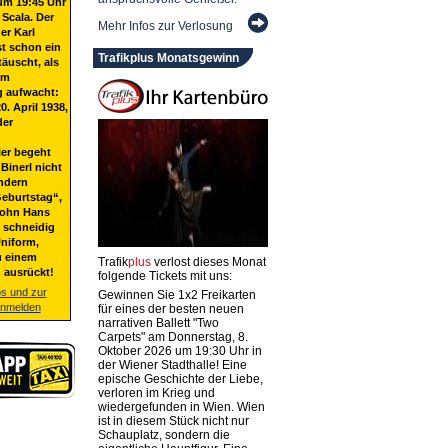
um 19:45 Uhr
 Scala. Der
Mehr Infos zur Verlosung
er Karl
st schon ein
Trafikplus Monatsgewinn
täuscht, als
em
g aufwacht:
20. April 1938,
der
ier begeht
Binerl nicht
ndern
eburtstag“,
Sohn Hans
t schneidig
niform,
u einem
Trafik
plus
verlost dieses Monat
 ausrückt!
folgende Tickets mit uns:
os und zur
Gewinnen Sie 1x2 Freikarten
anmelden
für eines der besten neuen
narrativen Ballett "Two
Carpets" am Donnerstag, 8.
Oktober 2026 um 19:30 Uhr in
der Wiener Stadthalle! Eine
epische Geschichte der Liebe,
verloren im Krieg und
wiedergefunden in Wien. Wien
ist in diesem Stück nicht nur
Schauplatz, sondern die