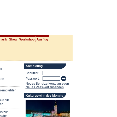
narik
Show
Workshop
Ausflug
Anmeldung
ck
Benutzer:
Passwort:
ken
Neues Benutzerkonto anlegen
Neues Passwort zusenden
erempfehlen
Kulturgewinn des Monats
mein SK
en
ls zur
stätte