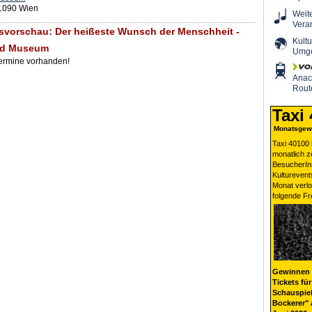
1090 Wien
Weit
Vera
svorschau: Der heißeste Wunsch der Menschheit -
Kultu
ud Museum
Umg
Termine vorhanden!
Ana
Rout
Taxi
Monatsgewi
Taxi 40100 
monatlich 
BesucherIn
Kulturevent
Monat verlo
folgende Fr
Gewinnen 
Tickets für
Schauspiel
Bockerer" 