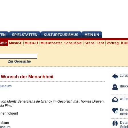
TEN
SPIELSTÄTTEN
KULTURTOURISMUS
MEIN KN
ratur
Musik-E
Musik-U
Musiktheater
Schauspiel
Szene
Tanz
Vortrag
Kuli
Zur Geosuche
zurü
e Wunsch der Menschheit
Museum
druc
weit
 von Moritz Senarclens de Grancy im Gespräch mit Thomas Druyen.
la Finzi
für 
onen folgen!
merk
Detai
tätte:
Spiel
Museum