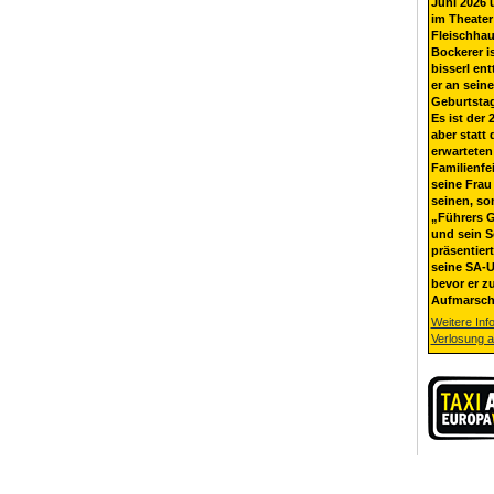
Juni 2026 
im Theater
Fleischhau
Bockerer i
bisserl ent
er an sein
Geburtsta
Es ist der 
aber statt 
erwarteten
Familienfe
seine Frau 
seinen, so
„Führers G
und sein 
präsentier
seine SA-U
bevor er z
Aufmarsch
Weitere Inf
Verlosung 