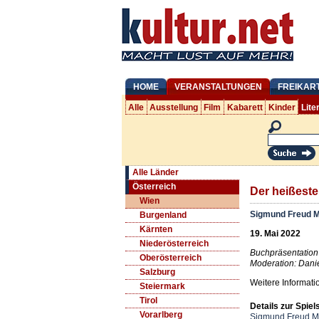
HOME
VERANSTALTUNGEN
FREIKAR
Alle
Ausstellung
Film
Kabarett
Kinder
Lite
Alle Länder
Österreich
Der heißest
Wien
Sigmund Freud 
Burgenland
Kärnten
19. Mai 2022
Niederösterreich
Buchpräsentation
Oberösterreich
Moderation: Danie
Salzburg
Weitere Informati
Steiermark
Tirol
Details zur Spiels
Vorarlberg
Sigmund Freud 