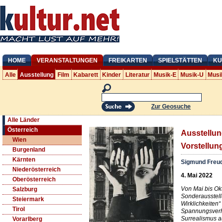
HOME
VERANSTALTUNGEN
FREIKARTEN
SPIELSTÄTTEN
KU
Alle
Ausstellung
Film
Kabarett
Kinder
Literatur
Musik-E
Musik-U
Musi
Zur Geosuche
Alle Länder
Österreich
Ausstellu
Wien
Vorstellun
Burgenland
Kärnten
Sigmund Freu
Niederösterreich
4. Mai 2022
Oberösterreich
Von Mai bis Ok
Salzburg
Sonderausstel
Steiermark
Wirklichkeite
Tirol
Spannungsverh
Surrealismus a
Vorarlberg