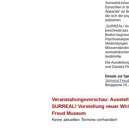
Surrealist:inne
Einsichten in 
Apparats“ an B
die sich der p
entziehen.
„SURREAL! Vors
beschreibt das
Breton begründ
Psychoanalyse,
Verdichtungen 
Missverständni
surrealistisch
bestimmte.
Die Ausstellung
und Daniela F
Details zur Spi
Sigmund Freu
Berggasse 19,
Veranstaltungsvorschau: Ausstel
SURREAL! Vorstellung neuer Wirk
Freud Museum
Keine aktuellen Termine vorhanden!