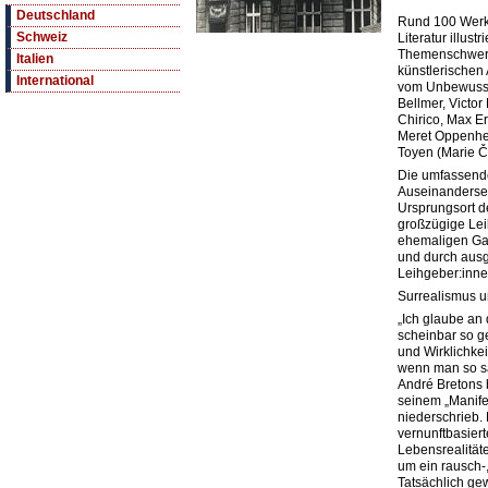
Deutschland
Rund 100 Werke
Schweiz
Literatur illus
Themenschwer
Italien
künstlerischen
International
vom Unbewusste
Bellmer, Victor
Chirico, Max E
Meret Oppenhei
Toyen (Marie Č
Die umfassende
Auseinanderse
Ursprungsort d
großzügige Le
ehemaligen Gal
und durch ausg
Leihgeber:inne
Surrealismus 
„Ich glaube an 
scheinbar so g
und Wirklichkeit
wenn man so sag
André Bretons 
seinem „Manife
niederschrieb. 
vernunftbasier
Lebensrealitä
um ein rausch-,
Tatsächlich ge