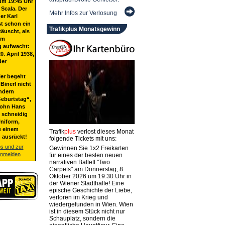
um 19:45 Uhr
 Scala. Der
Mehr Infos zur Verlosung
er Karl
st schon ein
Trafikplus Monatsgewinn
täuscht, als
em
g aufwacht:
20. April 1938,
der
ier begeht
Binerl nicht
ndern
eburtstag“,
Sohn Hans
t schneidig
niform,
u einem
Trafik
plus
verlost dieses Monat
 ausrückt!
folgende Tickets mit uns:
os und zur
Gewinnen Sie 1x2 Freikarten
anmelden
für eines der besten neuen
narrativen Ballett "Two
Carpets" am Donnerstag, 8.
Oktober 2026 um 19:30 Uhr in
der Wiener Stadthalle! Eine
epische Geschichte der Liebe,
verloren im Krieg und
wiedergefunden in Wien. Wien
ist in diesem Stück nicht nur
Schauplatz, sondern die