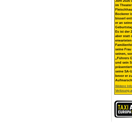
Juni 2026 
im Theater
Fleischhau
Bockerer i
bisserl ent
er an sein
Geburtsta
Es ist der 
aber statt 
erwarteten
Familienfe
seine Frau 
seinen, so
„Führers G
und sein 
präsentier
seine SA-U
bevor er z
Aufmarsch
Weitere Inf
Verlosung 