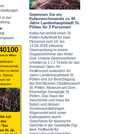
ere
nstaltungen
Gewinnen Sie ein
r in der
Kulturwochenende zu 40
ebung
Jahre Landeshauptstadt St.
Pölten für 2 Personen!
Kultur.net verlost einen St.
chB
Pölten Aufenthalt für zwei
enplaner
Personen vom 10. bis
13.09.2026 inklusive
 40100
Übernachtung in einem
Doppelzimmmer des Hotel
nn in Wien
Graf. Unsere GewinnerInnen
befördert
erhalten je 1 x 2 Tickets für das
zehntausende
Domplatz Open-Air -
nen zu deren
Festkonzert anlässlich 40
Jahre Landeshauptstadt St.
s. Dieses
Pölten und zur Besichtigung
sen wir
der fünf Museen (Stadtmuseum
eikarten:
St. Pölten, Museum am Dom,
Ehemalige Synagoge St.
Pölten, Das Haus der
Geschichte und Haus für
Natur) und dessen
Sonderausstellungen.
Abgerundet wird unser
Sie 1x2
Kulturgewinn durch
Gutscheine für klassische
 das
Gerichte in der Gaststätte Figl
 "Der
dem Treffpunkt für
am Di. 16.
anspruchsvolle Genießer.