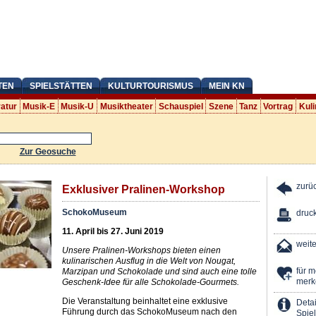
TEN
SPIELSTÄTTEN
KULTURTOURISMUS
MEIN KN
ratur
Musik-E
Musik-U
Musiktheater
Schauspiel
Szene
Tanz
Vortrag
Kuli
Zur Geosuche
zurü
Exklusiver Pralinen-Workshop
SchokoMuseum
druc
11. April bis 27. Juni 2019
weit
Unsere Pralinen-Workshops bieten einen
kulinarischen Ausflug in die Welt von Nougat,
für 
Marzipan und Schokolade und sind auch eine tolle
merk
Geschenk-Idee für alle Schokolade-Gourmets.
Die Veranstaltung beinhaltet eine exklusive
Detai
Führung durch das SchokoMuseum nach den
Spiel