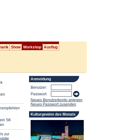
narik
Show
Workshop
Ausflug
Anmeldung
ck
Benutzer:
Passwort:
ken
Neues Benutzerkonto anlegen
Neues Passwort zusenden
erempfehlen
Kulturgewinn des Monats
mein SK
en
ls zur
stätte