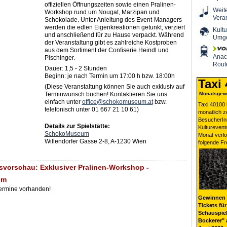
offiziellen Öffnungszeiten sowie einen Pralinen-
Weit
Workshop rund um Nougat, Marzipan und
Vera
Schokolade. Unter Anleitung des Event-Managers
werden die edlen Eigenkreationen getunkt, verziert
Kultu
und anschließend für zu Hause verpackt. Während
Umg
der Veranstaltung gibt es zahlreiche Kostproben
aus dem Sortiment der Confiserie Heindl und
Ana
Pischinger.
Rout
Dauer: 1,5 - 2 Stunden
Beginn: je nach Termin um 17:00 h bzw. 18:00h
Taxi
(Diese Veranstaltung können Sie auch exklusiv auf
Terminwunsch buchen! Kontaktieren Sie uns
Monatsgewi
einfach unter
office@schokomuseum.at
bzw.
Taxi 40100 
telefonisch unter 01 667 21 10 61)
monatlich 
BesucherIn
Details zur Spielstätte:
Kulturevent
SchokoMuseum
Monat verlo
Willendorfer Gasse 2-8, A-1230 Wien
folgende Fr
svorschau: Exklusiver Pralinen-Workshop -
um
Termine vorhanden!
Gewinnen 
Tickets für
Schauspiel
Bockerer" 