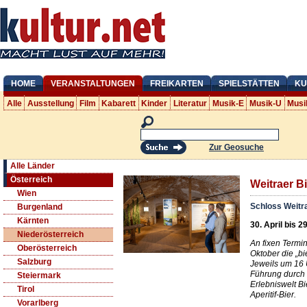
HOME
VERANSTALTUNGEN
FREIKARTEN
SPIELSTÄTTEN
KU
Alle
Ausstellung
Film
Kabarett
Kinder
Literatur
Musik-E
Musik-U
Musi
Zur Geosuche
Alle Länder
Österreich
Weitraer B
Wien
Schloss Weitr
Burgenland
Kärnten
30. April bis 2
Niederösterreich
An fixen Termi
Oberösterreich
Oktober die „bi
Salzburg
Jeweils um 16 
Führung durch 
Steiermark
Erlebniswelt Bi
Tirol
Aperitif-Bier.
Vorarlberg