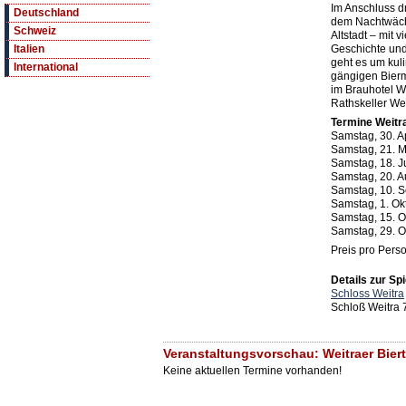
Im Anschluss d
Deutschland
dem Nachtwächt
Schweiz
Altstadt – mit 
Geschichte un
Italien
geht es um kul
International
gängigen Bier
im Brauhotel W
Rathskeller Wei
Termine Weitra
Samstag, 30. Ap
Samstag, 21. M
Samstag, 18. Ju
Samstag, 20. A
Samstag, 10. S
Samstag, 1. Ok
Samstag, 15. O
Samstag, 29. O
Preis pro Perso
Details zur Spi
Schloss Weitra
Schloß Weitra 
Veranstaltungsvorschau: Weitraer Biert
Keine aktuellen Termine vorhanden!