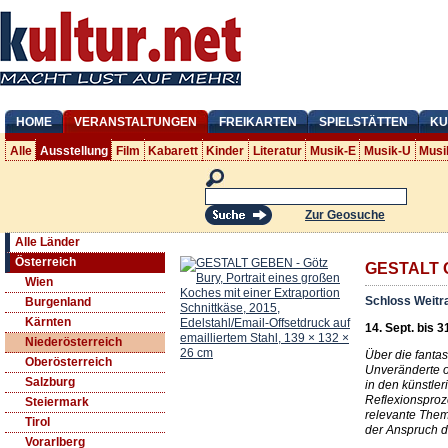
HOME
VERANSTALTUNGEN
FREIKARTEN
SPIELSTÄTTEN
KU
Alle
Ausstellung
Film
Kabarett
Kinder
Literatur
Musik-E
Musik-U
Musi
Zur Geosuche
Alle Länder
Österreich
GESTALT
Wien
Schloss Weitr
Burgenland
Kärnten
14. Sept. bis 3
Niederösterreich
Über die fanta
Oberösterreich
Unveränderte o
Salzburg
in den künstler
Reflexionsproz
Steiermark
relevante Them
Tirol
der Anspruch d
Vorarlberg