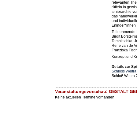
relevanten The
rütteln in gewi
tehierarchie v
das handwerkli
und individuell
Erfinder*innen 
Teilnehmende K
Birgit Borstelm
Temnitschka, Jo
René van de Vo
Franziska Fisc
Konzept und Ku
Details zur Spi
Schloss Weitra
Schloß Weitra 
Veranstaltungsvorschau: GESTALT GEB
Keine aktuellen Termine vorhanden!