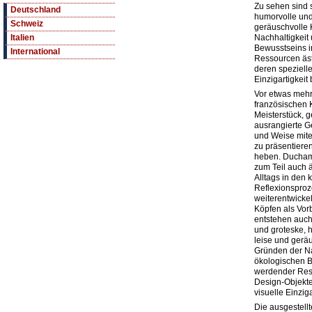
Zu sehen sind 
Deutschland
humorvolle und 
Schweiz
geräuschvolle
Nachhaltigkeit
Italien
Bewusstseins i
International
Ressourcen äst
deren speziell
Einzigartigkeit
Vor etwas mehr
französischen 
Meisterstück, 
ausrangierte G
und Weise mite
zu präsentiere
heben. Ducham
zum Teil auch 
Alltags in den 
Reflexionsproz
weiterentwickel
Köpfen als Vorb
entstehen auch
und groteske, h
leise und gerä
Gründen der Na
ökologischen B
werdender Ress
Design-Objekte
visuelle Einziga
Die ausgestellt