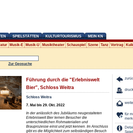
TEN
SPIELSTÄTTEN
KULTURTOURISMUS
MEIN KN
ratur
Musik-E
Musik-U
Musiktheater
Schauspiel
Szene
Tanz
Vortrag
Kuli
Zur Geosuche
zurü
Führung durch die "Erlebniswelt
Bier", Schloss Weitra
druc
Schloss Weitra
weit
7. Mai bis 29. Okt. 2022
In der anlässlich des Jubiläums neugestalteten
für 
Erlebniswelt Bier lernen Besucher die
merk
unterschiedlichen Rohmaterialien und
Brauprozesse einst und jetzt kennen. Im Anschluss
Detai
gibt es die Möglichkeit zum selbständigen Besuch
Spiel