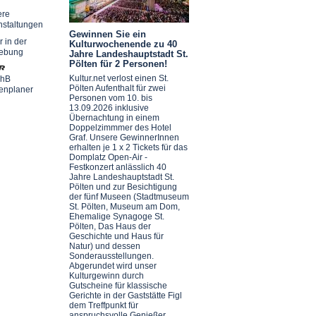
ere
nstaltungen
Gewinnen Sie ein
r in der
Kulturwochenende zu 40
ebung
Jahre Landeshauptstadt St.
Pölten für 2 Personen!
Kultur.net verlost einen St.
chB
Pölten Aufenthalt für zwei
enplaner
Personen vom 10. bis
13.09.2026 inklusive
Übernachtung in einem
Doppelzimmmer des Hotel
Graf. Unsere GewinnerInnen
erhalten je 1 x 2 Tickets für das
Domplatz Open-Air -
Festkonzert anlässlich 40
Jahre Landeshauptstadt St.
Pölten und zur Besichtigung
der fünf Museen (Stadtmuseum
St. Pölten, Museum am Dom,
Ehemalige Synagoge St.
Pölten, Das Haus der
Geschichte und Haus für
Natur) und dessen
Sonderausstellungen.
Abgerundet wird unser
Kulturgewinn durch
Gutscheine für klassische
Gerichte in der Gaststätte Figl
dem Treffpunkt für
anspruchsvolle Genießer.