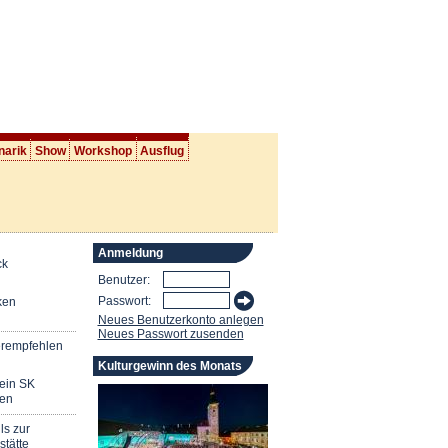
narik
Show
Workshop
Ausflug
Anmeldung
ck
Benutzer:
Passwort:
ken
Neues Benutzerkonto anlegen
Neues Passwort zusenden
erempfehlen
Kulturgewinn des Monats
mein SK
en
ls zur
stätte