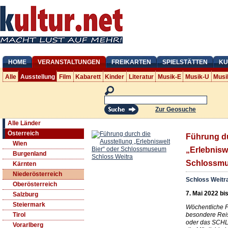
HOME
VERANSTALTUNGEN
FREIKARTEN
SPIELSTÄTTEN
KU
Alle
Ausstellung
Film
Kabarett
Kinder
Literatur
Musik-E
Musik-U
Musi
Zur Geosuche
Alle Länder
Österreich
Führung du
Wien
„Erlebnisw
Burgenland
Schlossmu
Kärnten
Niederösterreich
Schloss Weitr
Oberösterreich
7. Mai 2022 bi
Salzburg
Steiermark
Wöchentliche F
besondere Rei
Tirol
oder das SCHL
Vorarlberg