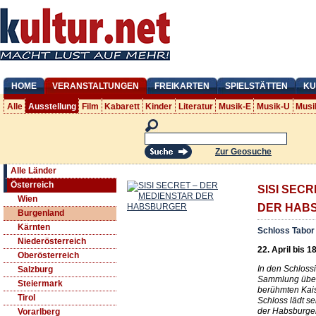
HOME
VERANSTALTUNGEN
FREIKARTEN
SPIELSTÄTTEN
KU
Alle
Ausstellung
Film
Kabarett
Kinder
Literatur
Musik-E
Musik-U
Musi
Zur Geosuche
Alle Länder
Österreich
SISI SEC
Wien
DER HAB
Burgenland
Kärnten
Schloss Tabor
Niederösterreich
22. April bis 1
Oberösterreich
In den Schlossi
Salzburg
Sammlung über
Steiermark
berühmten Kais
Tirol
Schloss lädt s
der Habsburger
Vorarlberg