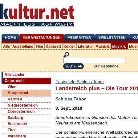
HOME
VERANSTALTUNGEN
FREIKARTEN
SPIELSTÄTTEN
KU
Alle
Ausstellung
Film
Kabarett
Kinder
Literatur
Musik-E
Musik-U
Musi
Zur Geosuche
Alle Länder
Österreich
Festspiele Schloss Tabor
Wien
Landstreich plus – Die Tour 20
Burgenland
Schloss Tabor
Kärnten
Niederösterreich
9. Sept. 2018
Oberösterreich
Benefizkonzert zu Gunsten des Mutter Te
Salzburg
Neuhaus am Klausenbach.
Steiermark
Tirol
Der polnisch-wienerische Weltakkordeonis
Vorarlberg
burgenländische Musikkabarettist Christof