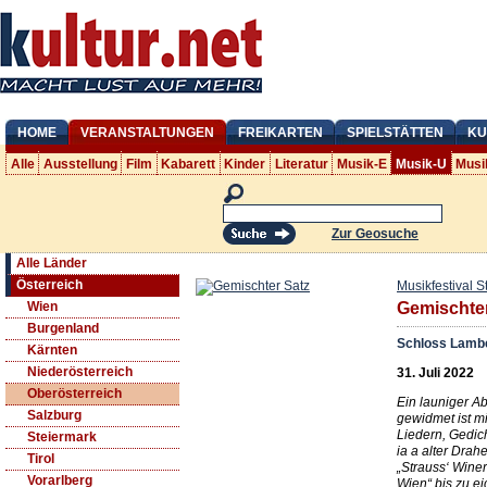
HOME
VERANSTALTUNGEN
FREIKARTEN
SPIELSTÄTTEN
KU
Alle
Ausstellung
Film
Kabarett
Kinder
Literatur
Musik-E
Musik-U
Musi
Zur Geosuche
Alle Länder
Österreich
Musikfestival S
Wien
Gemischter
Burgenland
Schloss Lamb
Kärnten
Niederösterreich
31. Juli 2022
Oberösterreich
Ein launiger A
Salzburg
gewidmet ist mi
Liedern, Gedi
Steiermark
ia a alter Drah
Tirol
„Strauss‘ Wine
Vorarlberg
Wien“ bis zu e