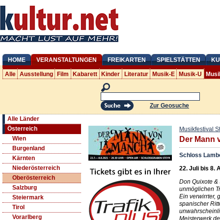
HOME
VERANSTALTUNGEN
FREIKARTEN
SPIELSTÄTTEN
KU
Alle
Ausstellung
Film
Kabarett
Kinder
Literatur
Musik-E
Musik-U
Musi
Zur Geosuche
Alle Länder
Österreich
Musikfestival S
Wien
Der Mann 
Burgenland
Schloss Lamb
Kärnten
Niederösterreich
22. Juli bis 8.
Oberösterreich
Don Quixote &
Salzburg
unmöglichen T
Ein verwirrter
Steiermark
spanischer Rit
Tirol
unwahrscheinlic
Vorarlberg
Meisterwerk d