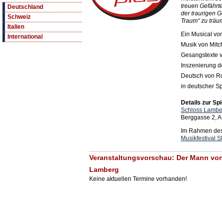
treuen Gefährt
Deutschland
der traurigen G
Schweiz
Traum“ zu träu
Italien
Ein Musical v
International
Musik von Mitc
Gesangstexte 
Inszenierung d
Deutsch von Ro
in deutscher S
Details zur Spi
Schloss Lambe
Berggasse 2, A
Im Rahmen des 
Musikfestival S
Veranstaltungsvorschau: Der Mann vo
Lamberg
Keine aktuellen Termine vorhanden!