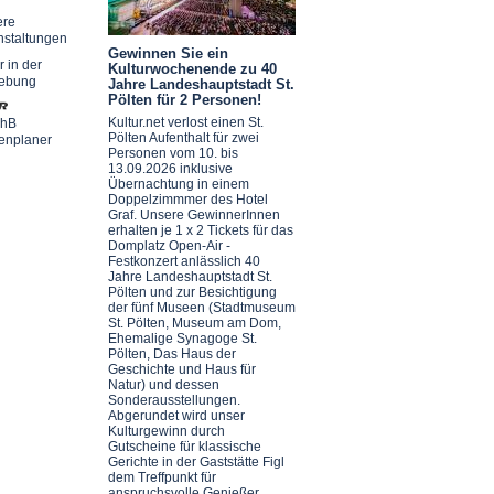
ere
nstaltungen
Gewinnen Sie ein
r in der
Kulturwochenende zu 40
ebung
Jahre Landeshauptstadt St.
Pölten für 2 Personen!
Kultur.net verlost einen St.
chB
Pölten Aufenthalt für zwei
enplaner
Personen vom 10. bis
13.09.2026 inklusive
Übernachtung in einem
Doppelzimmmer des Hotel
Graf. Unsere GewinnerInnen
erhalten je 1 x 2 Tickets für das
Domplatz Open-Air -
Festkonzert anlässlich 40
Jahre Landeshauptstadt St.
Pölten und zur Besichtigung
der fünf Museen (Stadtmuseum
St. Pölten, Museum am Dom,
Ehemalige Synagoge St.
Pölten, Das Haus der
Geschichte und Haus für
Natur) und dessen
Sonderausstellungen.
Abgerundet wird unser
Kulturgewinn durch
Gutscheine für klassische
Gerichte in der Gaststätte Figl
dem Treffpunkt für
anspruchsvolle Genießer.