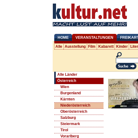
HOME
VERANSTALTUNGEN
FREIKAR
Alle
Ausstellung
Film
Kabarett
Kinder
Lite
Alle Länder
Österreich
Wien
Burgenland
Kärnten
Niederösterreich
Oberösterreich
Salzburg
Steiermark
Tirol
Vorarlberg