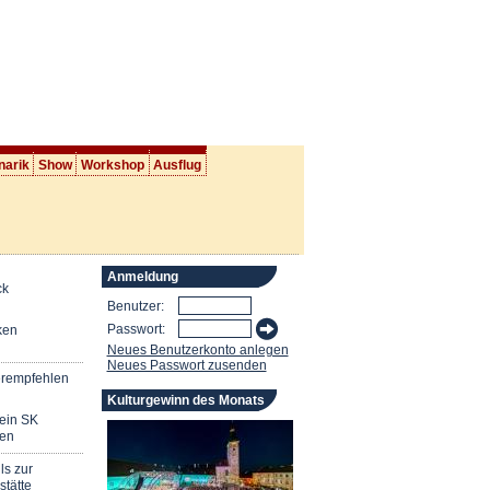
narik
Show
Workshop
Ausflug
Anmeldung
ck
Benutzer:
Passwort:
ken
Neues Benutzerkonto anlegen
Neues Passwort zusenden
erempfehlen
Kulturgewinn des Monats
mein SK
en
ls zur
stätte