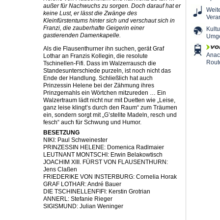
außer für Nachwuchs zu sorgen. Doch darauf hat er
Weit
keine Lust, er lässt die Zwänge des
Vera
Kleinfürstentums hinter sich und verschaut sich in
Franzi, die zauberhafte Geigerin einer
Kultu
gastierenden Damenkapelle.
Umg
Als die Flausenthurner ihn suchen, gerät Graf
Ana
Lothar an Franzis Kollegin, die resolute
Rout
Tschinellen-Fifi. Dass im Walzerrausch die
Standesunterschiede purzeln, ist noch nicht das
Ende der Handlung. Schließlich hat auch
Prinzessin Helene bei der Zähmung ihres
Prinzgemahls ein Wörtchen mitzureden … Ein
Walzertraum lädt nicht nur mit Duetten wie „Leise,
ganz leise klingt’s durch den Raum“ zum Träumen
ein, sondern sorgt mit „G’stellte Madeln, resch und
fesch“ auch für Schwung und Humor.
BESETZUNG
NIKI: Paul Schweinester
PRINZESSIN HELENE: Domenica Radlmaier
LEUTNANT MONTSCHI: Erwin Belakowtisch
JOACHIM XIII. FÜRST VON FLAUSENTHURN:
Jens Claßen
FRIEDERIKE VON INSTERBURG: Cornelia Horak
GRAF LOTHAR: André Bauer
DIE TSCHINELLENFIFI: Kerstin Grotrian
ANNERL: Stefanie Rieger
SIGISMUND: Julian Weninger​​