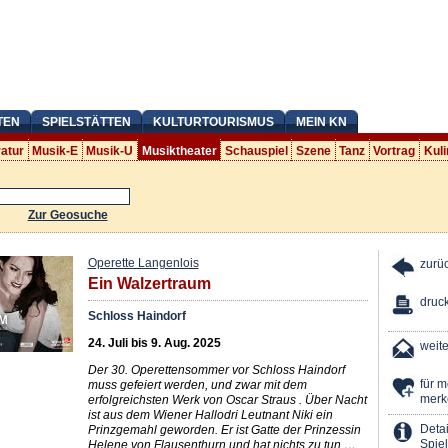
TEN
SPIELSTÄTTEN
KULTURTOURISMUS
MEIN KN
ratur
Musik-E
Musik-U
Musiktheater
Schauspiel
Szene
Tanz
Vortrag
Kuli
Zur Geosuche
Operette Langenlois
zurü
Ein Walzertraum
druc
Schloss Haindorf
24. Juli bis 9. Aug. 2025
weit
Der 30. Operettensommer vor Schloss Haindorf
für 
muss gefeiert werden, und zwar mit dem
merk
erfolgreichsten Werk von Oscar Straus . Über Nacht
ist aus dem Wiener Hallodri Leutnant Niki ein
Detai
Prinzgemahl geworden. Er ist Gatte der Prinzessin
Spiel
Helene von Flausenthurn und hat nichts zu tun …