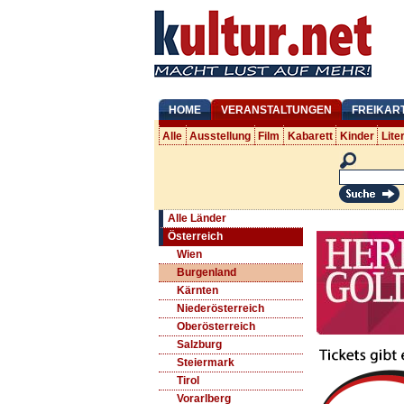
HOME
VERANSTALTUNGEN
FREIKAR
Alle
Ausstellung
Film
Kabarett
Kinder
Lite
Alle Länder
Österreich
Wien
Burgenland
Kärnten
Niederösterreich
Oberösterreich
Salzburg
Steiermark
Tirol
Vorarlberg