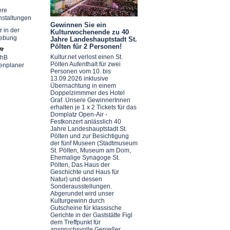
ere
nstaltungen
Gewinnen Sie ein
r in der
Kulturwochenende zu 40
ebung
Jahre Landeshauptstadt St.
Pölten für 2 Personen!
Kultur.net verlost einen St.
chB
Pölten Aufenthalt für zwei
enplaner
Personen vom 10. bis
13.09.2026 inklusive
Übernachtung in einem
Doppelzimmmer des Hotel
Graf. Unsere GewinnerInnen
erhalten je 1 x 2 Tickets für das
Domplatz Open-Air -
Festkonzert anlässlich 40
Jahre Landeshauptstadt St.
Pölten und zur Besichtigung
der fünf Museen (Stadtmuseum
St. Pölten, Museum am Dom,
Ehemalige Synagoge St.
Pölten, Das Haus der
Geschichte und Haus für
Natur) und dessen
Sonderausstellungen.
Abgerundet wird unser
Kulturgewinn durch
Gutscheine für klassische
Gerichte in der Gaststätte Figl
dem Treffpunkt für
anspruchsvolle Genießer.