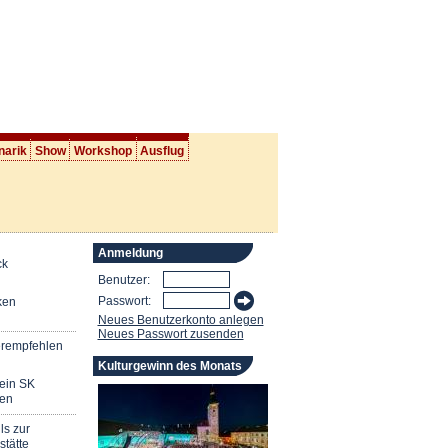
narik
Show
Workshop
Ausflug
Anmeldung
ck
Benutzer:
Passwort:
ken
Neues Benutzerkonto anlegen
Neues Passwort zusenden
erempfehlen
Kulturgewinn des Monats
mein SK
en
ls zur
stätte