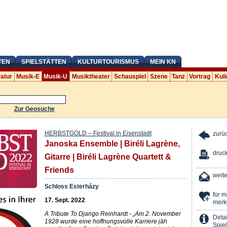
TEN
SPIELSTÄTTEN
KULTURTOURISMUS
MEIN KN
ratur
Musik-E
Musik-U
Musiktheater
Schauspiel
Szene
Tanz
Vortrag
Kuli
Zur Geosuche
HERBSTGOLD – Festival in Eisenstadt
zurü
Janoska Ensemble | Biréli Lagrène,
druc
Gitarre | Biréli Lagrène Quartett &
Friends
weit
Schloss Esterházy
für 
17. Sept. 2022
merk
A Tribute To Django Reinhardt - „Am 2. November
Detai
1928 wurde eine hoffnungsvolle Karriere jäh
Spiel