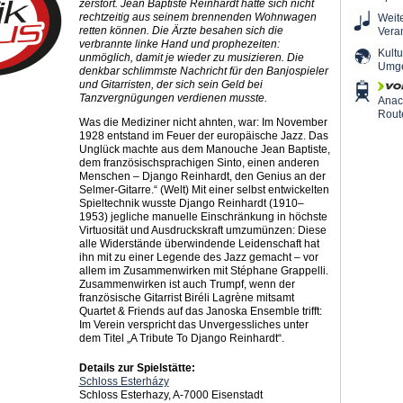
zerstört. Jean Baptiste Reinhardt hatte sich nicht
rechtzeitig aus seinem brennenden Wohnwagen
Weit
retten können. Die Ärzte besahen sich die
Vera
verbrannte linke Hand und prophezeiten:
Kultu
unmöglich, damit je wieder zu musizieren. Die
Umg
denkbar schlimmste Nachricht für den Banjospieler
und Gitarristen, der sich sein Geld bei
Tanzvergnügungen verdienen musste.
Ana
Rout
Was die Mediziner nicht ahnten, war: Im November
1928 entstand im Feuer der europäische Jazz. Das
Unglück machte aus dem Manouche Jean Baptiste,
dem französischsprachigen Sinto, einen anderen
Menschen – Django Reinhardt, den Genius an der
Selmer-Gitarre.“ (Welt) Mit einer selbst entwickelten
Spieltechnik wusste Django Reinhardt (1910–
1953) jegliche manuelle Einschränkung in höchste
Virtuosität und Ausdruckskraft umzumünzen: Diese
alle Widerstände überwindende Leidenschaft hat
ihn mit zu einer Legende des Jazz gemacht – vor
allem im Zusammenwirken mit Stéphane Grappelli.
Zusammenwirken ist auch Trumpf, wenn der
französische Gitarrist Biréli Lagrène mitsamt
Quartet & Friends auf das Janoska Ensemble trifft:
Im Verein verspricht das Unvergessliches unter
dem Titel „A Tribute To Django Reinhardt“.
Details zur Spielstätte:
Schloss Esterházy
Schloss Esterhazy, A-7000 Eisenstadt