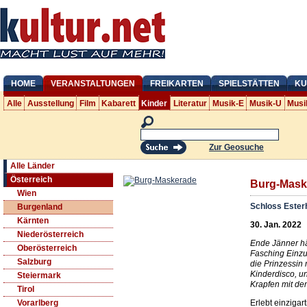
HOME
VERANSTALTUNGEN
FREIKARTEN
SPIELSTÄTTEN
KU
Alle
Ausstellung
Film
Kabarett
Kinder
Literatur
Musik-E
Musik-U
Musi
Zur Geosuche
Alle Länder
Österreich
Burg-Mask
Wien
Schloss Ester
Burgenland
Kärnten
30. Jan. 2022
Niederösterreich
Ende Jänner hä
Oberösterreich
Fasching Einzu
Salzburg
die Prinzessin
Kinderdisco, u
Steiermark
Krapfen mit dem
Tirol
Erlebt einziga
Vorarlberg