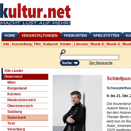
HOME
VERANSTALTUNGEN
FREIKARTEN
SPIELSTÄTTEN
KU
Alle
Ausstellung
Film
Kabarett
Kinder
Literatur
Musik-E
Musik-U
Musi
Zur Geosuche
Alle Länder
Österreich
Schleifpun
Wien
Schauspielhau
Burgenland
Kärnten
9. bis 21. Okt.
Niederösterreich
Die Inszenieru
Oberösterreich
Autorin Maria U
Salzburg
bei den Autor
Theater Berlin 
Steiermark
wird nun im R
Tirol
Autor_innenwoc
Vorarlberg
2020 stattfinde