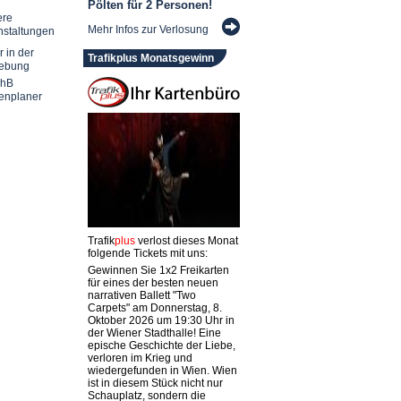
Pölten für 2 Personen!
ere
Mehr Infos zur Verlosung
nstaltungen
r in der
Trafikplus Monatsgewinn
ebung
chB
enplaner
Trafik
plus
verlost dieses Monat
folgende Tickets mit uns:
Gewinnen Sie 1x2 Freikarten
für eines der besten neuen
narrativen Ballett "Two
Carpets" am Donnerstag, 8.
Oktober 2026 um 19:30 Uhr in
der Wiener Stadthalle! Eine
epische Geschichte der Liebe,
verloren im Krieg und
wiedergefunden in Wien. Wien
ist in diesem Stück nicht nur
Schauplatz, sondern die