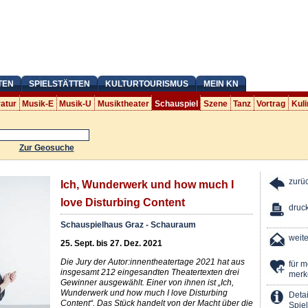
TEN
SPIELSTÄTTEN
KULTURTOURISMUS
MEIN KN
ratur
Musik-E
Musik-U
Musiktheater
Schauspiel
Szene
Tanz
Vortrag
Kuli
Zur Geosuche
zurü
Ich, Wunderwerk und how much I
love Disturbing Content
druc
Schauspielhaus Graz - Schauraum
weit
25. Sept. bis 27. Dez. 2021
Die Jury der Autor:innentheatertage 2021 hat aus
für 
insgesamt 212 eingesandten Theatertexten drei
merk
Gewinner ausgewählt. Einer von ihnen ist „Ich,
Wunderwerk und how much I love Disturbing
Detai
Content“. Das Stück handelt von der Macht über die
Spiel