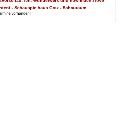
svorschau: Ich, Wunderwerk und how much I love
ntent - Schauspielhaus Graz - Schauraum
Termine vorhanden!