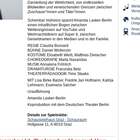
Darstellung der Wirklichkeit, von entfesselten
Weit
Bildwelten und verwischenden Grenzen zwischen
Vera
Zuschauer*innen und Täter*innen.
Kultu
Scheinbar mühelos spannt Amanda Lasker-Berlin
Umg
einen inhaltlichen Bogen zwischen
Ana
Weltereignissen auf YouTube und
Rout
Weihnachtsfeiern auf Super 8, zwischen
Geiseldramen in den Medien und in der Familie.
REGIE Claudia Bossard
BÜHNE Daniel Wollenzin
KOSTÜME Elisabeth Weiß, Matthias Dielacher
CHOREOGRAFIE Marta Navaridas
MUSIK Annalena Fröhlich
DRAMATURGIE Franziska Betz
THEATERPÄDAGOGIK Timo Staaks
MIT Lisa Birke Balzer, Fredrik Jan Hofmann, Katrija
Lehmann, Evamaria Salcher
Uraufführung
Amanda Lasker-Berlin
Koproduktion mit dem Deutschen Theater Berlin
Details zur Spielstätte:
Schauspielhaus Graz - Schauraum
Hofgasse 11, A-8010 Graz