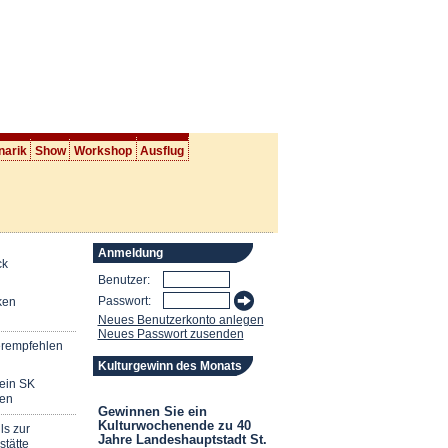
narik
Show
Workshop
Ausflug
Anmeldung
ck
Benutzer:
Passwort:
ken
Neues Benutzerkonto anlegen
Neues Passwort zusenden
erempfehlen
Kulturgewinn des Monats
mein SK
en
Gewinnen Sie ein
Kulturwochenende zu 40
ls zur
Jahre Landeshauptstadt St.
stätte