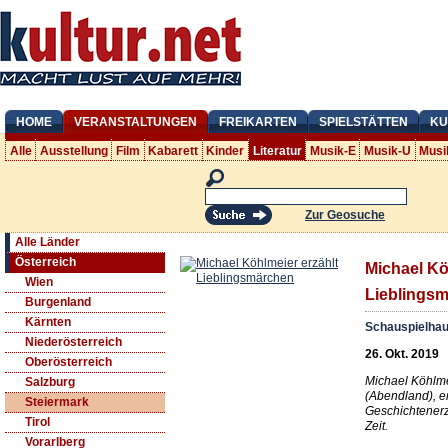
HOME
VERANSTALTUNGEN
FREIKARTEN
SPIELSTÄTTEN
KU
Alle
Ausstellung
Film
Kabarett
Kinder
Literatur
Musik-E
Musik-U
Musi
Zur Geosuche
Alle Länder
Österreich
Michael Kö
Wien
Lieblings
Burgenland
Kärnten
Schauspielhau
Niederösterreich
26. Okt. 2019
Oberösterreich
Michael Köhlmei
Salzburg
(Abendland), er
Steiermark
Geschichtenerz
Tirol
Zeit.
Vorarlberg