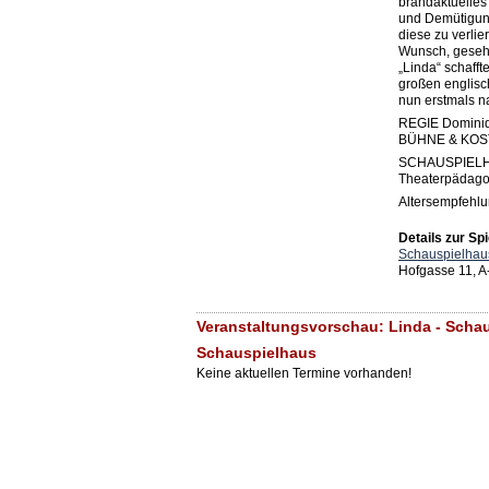
brandaktuelles
und Demütigung
diese zu verlie
Wunsch, gesehe
„Linda“ schaff
großen englis
nun erstmals n
REGIE Dominiq
BÜHNE & KOSTÜ
SCHAUSPIELH
Theaterpädago
Altersempfehlu
Details zur Spi
Schauspielhau
Hofgasse 11, A
Veranstaltungsvorschau: Linda - Schau
Schauspielhaus
Keine aktuellen Termine vorhanden!