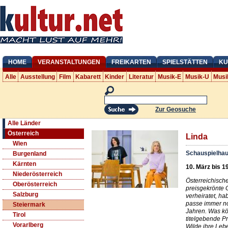
HOME
VERANSTALTUNGEN
FREIKARTEN
SPIELSTÄTTEN
KU
Alle
Ausstellung
Film
Kabarett
Kinder
Literatur
Musik-E
Musik-U
Musi
Zur Geosuche
Alle Länder
Österreich
Linda
Wien
Schauspielhau
Burgenland
Kärnten
10. März bis 1
Niederösterreich
Österreichische
Oberösterreich
preisgekrönte G
Salzburg
verheiratet, ha
passe immer no
Steiermark
Jahren. Was kö
Tirol
titelgebende Pr
Vorarlberg
Wilde ihre Leb