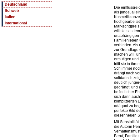
Deutschland
Die einflussre
Schweiz
als junge, alle
Kosmetikkonze
Italien
hochgearbeitet
International
Marketingpreis
will sie seitde
unabhängigen Fr
Familienleben 
verbinden. Als 
zur Grundlage
machen will, u
ermutigen und 
trifft sie in i
Schlimmer noc
drängt nach vor
solidarisch zei
deutlich jünge
gedrängt, und z
befindlicher 
sich dann auch
komplizierten 
adäquat zu beg
perfekte Bild de
dieser neuen 
Mit Sensibilitä
die Autorin Pe
Verhaltensmuste
Beruf, Familie