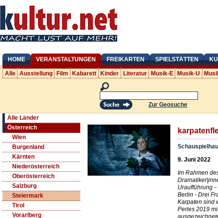
HOME
VERANSTALTUNGEN
FREIKARTEN
SPIELSTÄTTEN
KU
Alle
Ausstellung
Film
Kabarett
Kinder
Literatur
Musik-E
Musik-U
Musi
Zur Geosuche
Alle Länder
Österreich
karpatenfl
Wien
Schauspielhau
Burgenland
Kärnten
9. Juni 2022
Niederösterreich
Im Rahmen des 
Oberösterreich
Dramatiker|inn
Salzburg
Uraufführung -
Berlin - Drei 
Steiermark
Karpaten sind 
Tirol
Perles 2019 mi
Vorarlberg
ausgezeichnete