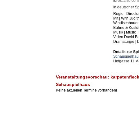
forest also com
In deutscher S
Regie | Direct
Mit | With Judi
Windischbauer
Bühne & Kostüm
Musik | Music 
Video David B
Dramaturgie | 
Details zur Spi
Schauspielhau
Hofgasse 11, A
Veranstaltungsvorschau: karpatenfleck
Schauspielhaus
Keine aktuellen Termine vorhanden!