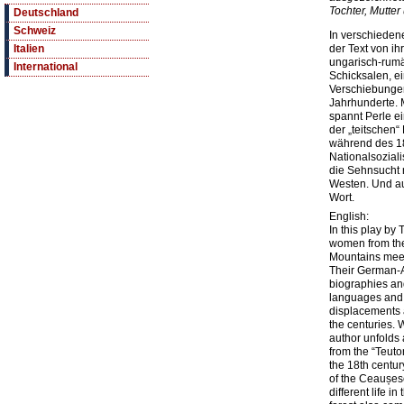
Tochter, Mutter
Deutschland
Schweiz
In verschieden
der Text von ih
Italien
ungarisch-rum
International
Schicksalen, ei
Verschiebunge
Jahrhunderte. 
spannt Perle e
der „teitschen
während des 18
Nationalsozial
die Sehnsucht
Westen. Und a
Wort.
English:
In this play by
women from the
Mountains meet
Their German-
biographies and
languages and d
displacements 
the centuries. 
author unfolds 
from the “Teuto
the 18th centur
of the Ceaușes
different life 