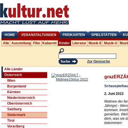
HOME
VERANSTALTUNGEN
FREIKARTEN
SPIELSTÄTTEN
KU
Alle
Ausstellung
Film
Kabarett
Kinder
Literatur
Musik-E
Musik-U
Musi
Zur Geosuche
Alle Länder
Österreich
grazERZÄH
Wien
Schauspielhau
Burgenland
Kärnten
2. Juni 2022
Niederösterreich
Matinee der fa
Oberösterreich
Jährige) - Wen
Salzburg
kommen. Innehal
genießen. Weil 
Steiermark
dem, was sie d
Tirol
bekommen:
Vorarlberg